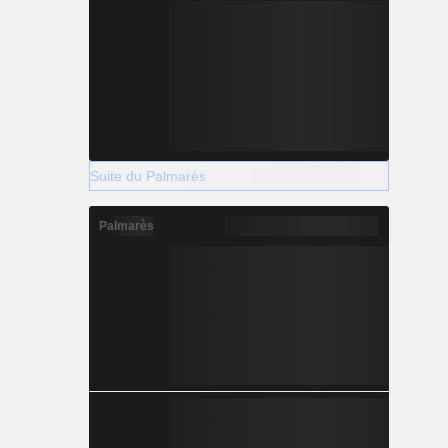
Suite du Palmarès
Palmarès