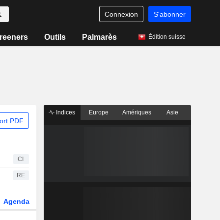
Connexion
S'abonner
reeners
Outils
Palmarès
Édition suisse
Indices
Europe
Amériques
Asie
ort PDF
CI
RE
Agenda
Secteur
Dérivés
Fonds et ETFs