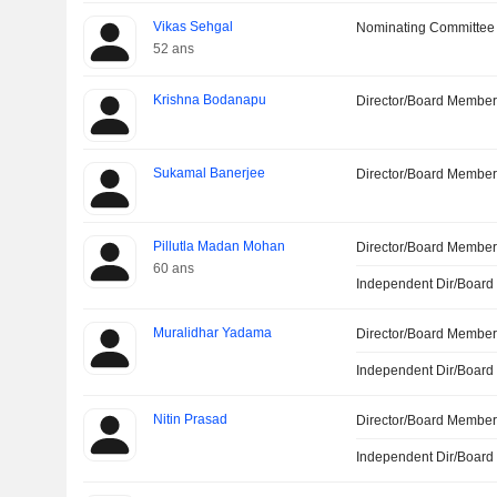
Vikas Sehgal
Nominating Committee
52 ans
Krishna Bodanapu
Director/Board Membe
Sukamal Banerjee
Director/Board Membe
Pillutla Madan Mohan
Director/Board Membe
60 ans
Independent Dir/Boar
Muralidhar Yadama
Director/Board Membe
Independent Dir/Boar
Nitin Prasad
Director/Board Membe
Independent Dir/Boar