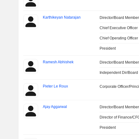
Karthikeyan Natarajan
Director/Board Membe
Chief Executive Officer
Chief Operating Officer
President
Ramesh Abhishek
Director/Board Membe
Independent Dir/Boar
Pieter Le Roux
Corporate Officer/Princ
Ajay Aggarwal
Director/Board Membe
Director of Finance/CF
President