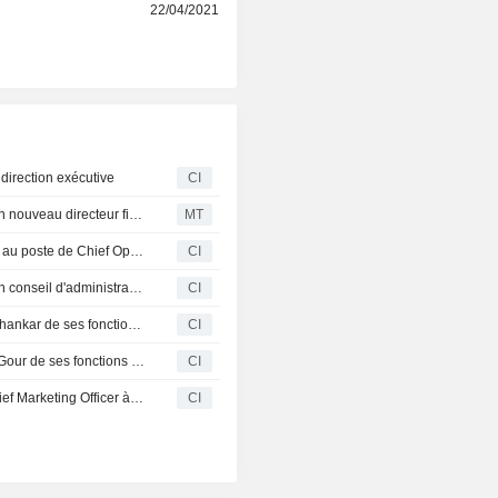
r
22/04/2021
direction exécutive
CI
Cyient nomme un nouveau directeur des opérations et un nouveau directeur financier
MT
Cyient Limited annonce la nomination de Prabhakar Atla au poste de Chief Operating Officer, effective au 1er avril 2026
CI
Cyient Limited annonce des changements au sein de son conseil d'administration
CI
Cyient Limited annonce la démission de Matangi Gowrishankar de ses fonctions d'administratrice indépendante, de présidente du comité Leadership, Nomination et Rémunération, ainsi que des conseils d'administration de Cyient Inc. et Cyient Europe Limited, à compter du 22 janvier 2026
CI
Cyient Limited annonce la démission de Vivek Narayan Gour de ses fonctions d'administrateur indépendant, président du comité d'audit et du comité de gestion des risques, à compter du 16 octobre 2025
CI
Cyient Limited nomme Utkarsh Srivastav au poste de Chief Marketing Officer à compter du 3 octobre 2025
CI