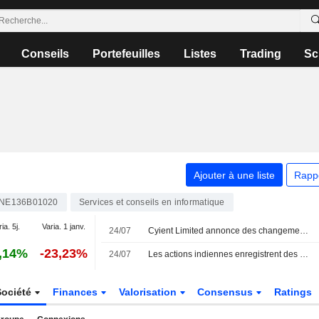
Conseils
Portefeuilles
Listes
Trading
Sc
Ajouter à une liste
Rapp
INE136B01020
Services et conseils en informatique
ia. 5j.
Varia. 1 janv.
24/07
Cyient Limited annonce des changements au sein de sa direction exécutive
,14%
-23,23%
24/07
Les actions indiennes enregistrent des pertes hebdomadaires face à la hausse du brut et à la chute de HDFC Bank
Société
Finances
Valorisation
Consensus
Ratings