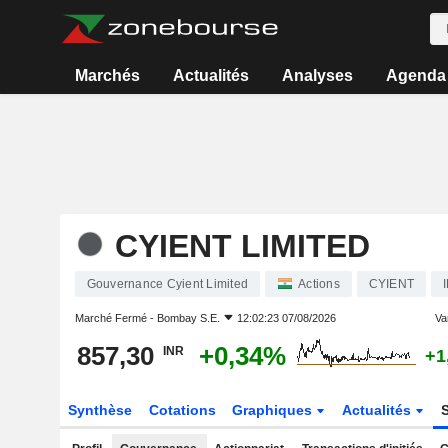
Marchés
Actualités
Analyses
Agenda
CYIENT LIMITED
Gouvernance Cyient Limited
Actions
CYIENT
Marché Fermé -
Bombay S.E.
12:02:23 07/08/2026
Var
857,30
+0,34%
INR
+1
Synthèse
Cotations
Graphiques
Actualités