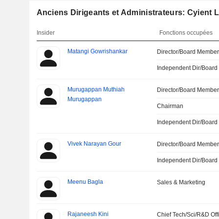
Anciens Dirigeants et Administrateurs: Cyient L
Insider
Fonctions occupées
Matangi Gowrishankar
Director/Board Membe
Independent Dir/Boar
Murugappan Muthiah
Director/Board Membe
Murugappan
Chairman
Independent Dir/Boar
Vivek Narayan Gour
Director/Board Membe
Independent Dir/Boar
Meenu Bagla
Sales & Marketing
Rajaneesh Kini
Chief Tech/Sci/R&D Off