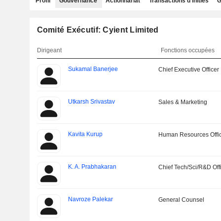
Profil
Gouvernance
Actionnariat
Transactions d'initiés
G
Comité Exécutif: Cyient Limited
Dirigeant
Fonctions occupées
Sukamal Banerjee
Chief Executive Officer
Utkarsh Srivastav
Sales & Marketing
Kavita Kurup
Human Resources Offi
K. A. Prabhakaran
Chief Tech/Sci/R&D Off
Navroze Palekar
General Counsel