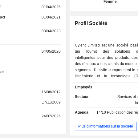
Femme
O
01/04/2026
act
01/04/2021
Profil Société
03/04/2023
Cyient Limited est une société bas
04/05/2020
qui fournit des solutions d'i
intelligentes pour des produits, de
des réseaux à des clients du monde 
segments d'activité comprennent le 
cer
-
l'ingénierie et la technologie 
fabrication axée sur la conception 
Employés
semi-conducteurs et autres. Le s
16/08/2012
regroupe ses activités de solutions d
Secteur
Services et 
dans de nombreux secteurs, nota
17/11/2009
i
transports et la mobilité (tels que l'a
Agenda
14/10
Publication des résultat
le ferroviaire et l'automobile), les ré
24/07/2026
infrastructures (tels que la connecti
services publics) et les unités st
Plus d'informations sur la société
(telles que l'exploitation minière et l
l'énergie, la santé et les sciences de