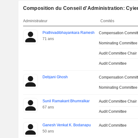
Composition du Conseil d'Administration: Cyie
Administrateur
Comités
Prathivadibhayankara Ramesh
Compensation Commit
71 ans
Nominating Committee
Audit Committee Chair
Audit Committee
Debjani Ghosh
Compensation Commit
Nominating Committee
Sunil Ramakant Bhumralkar
Audit Committee Chair
67 ans
Audit Committee
Ganesh Venkat K. Bodanapu
Audit Committee
50 ans