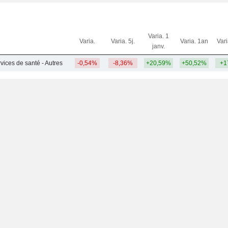
Varia. 1
Varia.
Varia. 5j.
Varia. 1an
Var
janv.
rvices de santé - Autres
-0,54%
-8,36%
+20,59%
+50,52%
+1