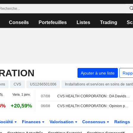
Conseils
Portefeuilles
Listes
Trading
Sc
RATION
Ajouter à une liste
Rapp
ons
CVS
US1266501006
Installations et services en soins de san
5j.
Varia. 1 janv.
07/08
CVS HEALTH CORPORATION : DA Davidson persiste à l'achat
6%
+20,59%
06/08
CVS HEALTH CORPORATION : Opinion positive de UBS
Société
Finances
Valorisation
Consensus
Ratings