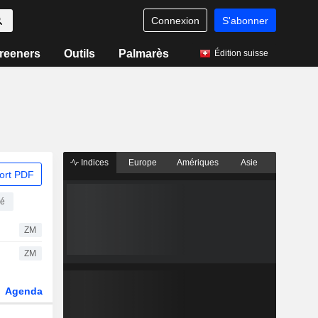
Connexion
S'abonner
reeners
Outils
Palmarès
Édition suisse
Indices
Europe
Amériques
Asie
ort PDF
té
ZM
ZM
Agenda
Secteur
Dérivés
Fonds et ETFs