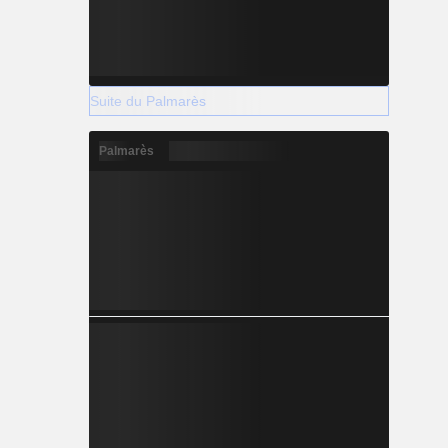
Suite du Palmarès
Palmarès