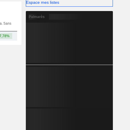
Espace mes listes
Palmarès
ia. 5ans
Capi.
CT
MT
LT
7,78%
122 Md