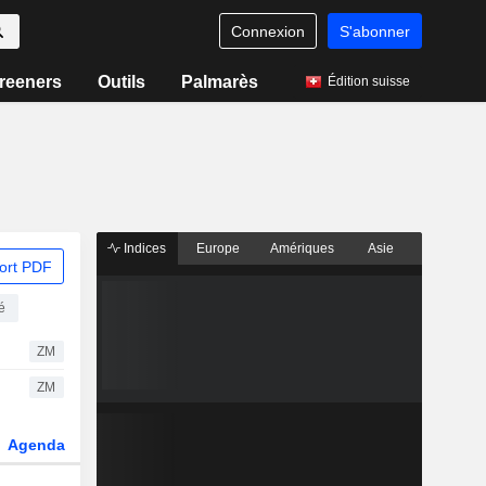
Connexion
S'abonner
reeners
Outils
Palmarès
Édition suisse
Indices
Europe
Amériques
Asie
ort PDF
é
ZM
ZM
Agenda
Secteur
Dérivés
Fonds et ETFs