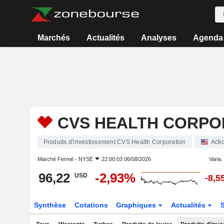
Marchés
Actualités
Analyses
Agenda
CVS HEALTH CORPO
Produits d'investissement CVS Health Corporation
Acti
Marché Fermé -
NYSE
22:00:03 06/08/2026
Varia. 
96,22
-2,93%
USD
-8,5
Synthèse
Cotations
Graphiques
Actualités