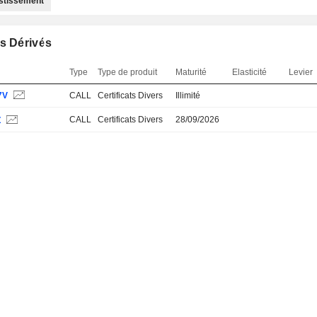
estissement
s Dérivés
Type
Type de produit
Maturité
Elasticité
Levier
7V
CALL
Certificats Divers
Illimité
CALL
Certificats Divers
28/09/2026
Z