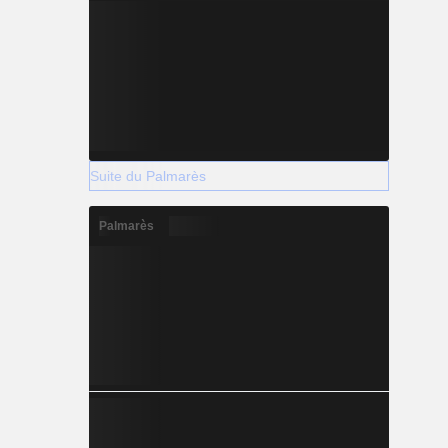
Suite du Palmarès
Palmarès