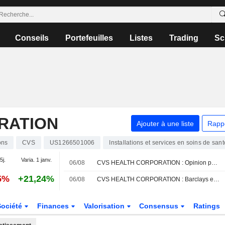
Conseils
Portefeuilles
Listes
Trading
Sc
RATION
Ajouter à une liste
Rapp
ons
CVS
US1266501006
Installations et services en soins de sant
5j.
Varia. 1 janv.
06/08
CVS HEALTH CORPORATION : Opinion positive de UBS
5%
+21,24%
06/08
CVS HEALTH CORPORATION : Barclays est négatif
Société
Finances
Valorisation
Consensus
Ratings