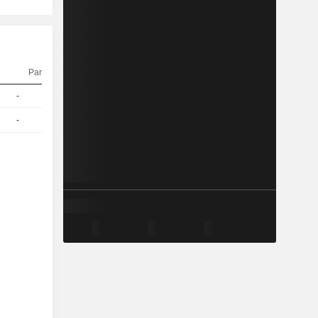
Parité
Cours
-
1
103.2 / 104.4
-
1
103.52 / 104.42