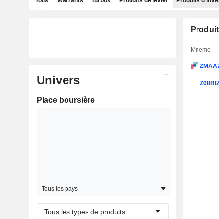
Tous
Warrants
Turbos
Produits de levier
Produits d'inv
Produit
Mnemo
ZMAA
Univers
Z08BI
Place boursière
Tous les pays
Tous les types de produits