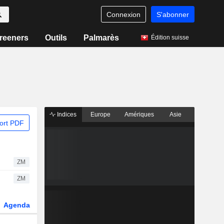
Connexion
S'abonner
reeners
Outils
Palmarès
Édition suisse
Indices
Europe
Amériques
Asie
ort PDF
ZM
ZM
Agenda
Secteur
Dérivés
Fonds et ETFs