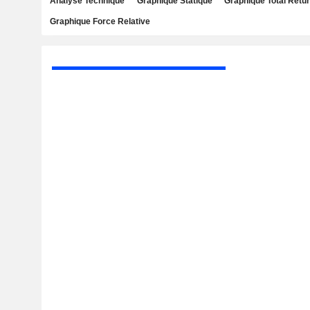
Analyse Technique
Graphique Statique
Graphique Total Retu
Graphique Force Relative