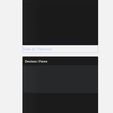
Suite du Palmarès
Devises / Forex