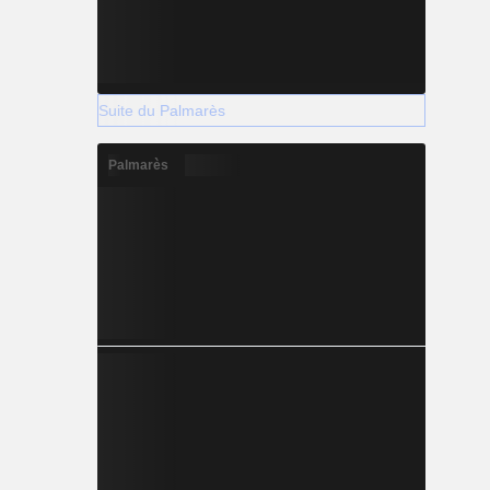
Suite du Palmarès
Palmarès