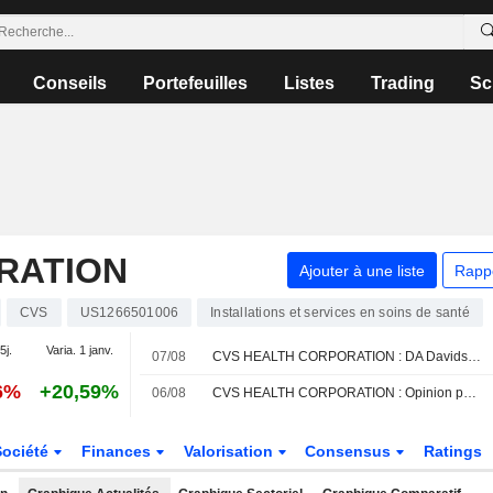
Conseils
Portefeuilles
Listes
Trading
Sc
RATION
Ajouter à une liste
Rapp
CVS
US1266501006
Installations et services en soins de santé
5j.
Varia. 1 janv.
07/08
CVS HEALTH CORPORATION : DA Davidson persiste à l'achat
6%
+20,59%
06/08
CVS HEALTH CORPORATION : Opinion positive de UBS
Société
Finances
Valorisation
Consensus
Ratings