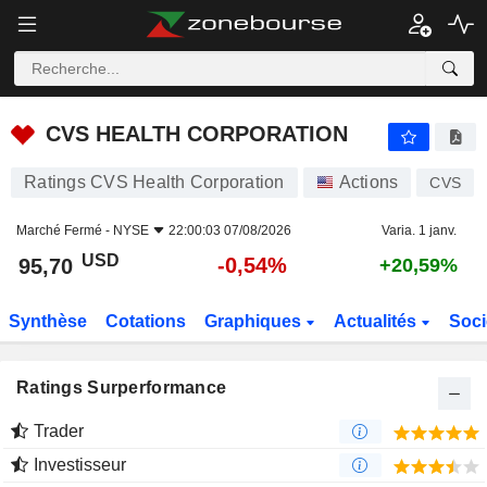
CVS HEALTH CORPORATION
95,70
$
-0,54%
CVS HEALTH CORPORATION
Ratings CVS Health Corporation
Actions
CVS
Marché Fermé -
NYSE
22:00:03 07/08/2026
Varia. 1 janv.
USD
-0,54%
95,70
+20,59%
Synthèse
Cotations
Graphiques
Actualités
Soci
Ratings Surperformance
Trader
Investisseur