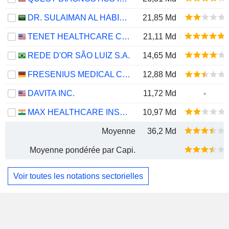
DR. SULAIMAN AL HABIB MEDICAL SERVICES GROUP COMPANY
21,85 Md
TENET HEALTHCARE CORPORATION
21,11 Md
REDE D'OR SÃO LUIZ S.A.
14,65 Md
FRESENIUS MEDICAL CARE AG
12,88 Md
DAVITA INC.
11,72 Md
-
MAX HEALTHCARE INSTITUTE LIMITED
10,97 Md
Moyenne
36,2 Md
Moyenne pondérée par Capi.
Voir toutes les notations sectorielles