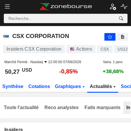
CSX CORPORATION
50,27
$
-0,85%
CSX CORPORATION
Insiders CSX Corporation
Actions
CSX
US126
Marché Fermé -
Nasdaq
22:00:00 07/08/2026
Varia. 1 janv.
USD
-0,85%
50,27
+38,68%
Synthèse
Cotations
Graphiques
Actualités
Soci
Toute l'actualité
Reco analystes
Faits marquants
In
Insiders