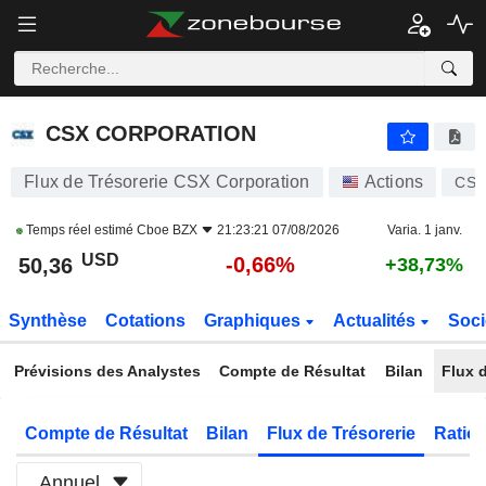
CSX CORPORATION
50,36
$
-0,68%
CSX CORPORATION
Flux de Trésorerie CSX Corporation
Actions
CSX
Temps réel estimé
Cboe BZX
21:23:21 07/08/2026
Varia. 1 janv.
USD
-0,66%
50,36
+38,73%
Synthèse
Cotations
Graphiques
Actualités
Soci
Prévisions des Analystes
Compte de Résultat
Bilan
Flux d
Compte de Résultat
Bilan
Flux de Trésorerie
Ratios
Annuel