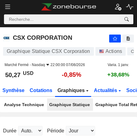
CSX CORPORATION
50,27
$
-0,85%
CSX CORPORATION
Graphique Statique CSX Corporation
Actions
CS
Marché Fermé -
Nasdaq
22:00:00 07/08/2026
Varia. 1 janv.
USD
-0,85%
50,27
+38,68%
Synthèse
Cotations
Graphiques
Actualités
Soci
Analyse Technique
Graphique Statique
Graphique Total Re
Durée
Période