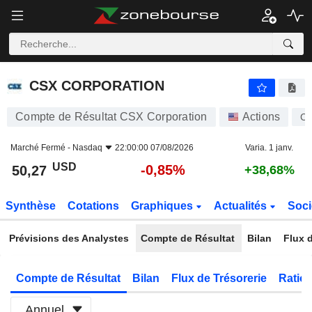
CSX CORPORATION
50,27
$
-0,85%
CSX CORPORATION
Compte de Résultat CSX Corporation
Actions
C
Marché Fermé -
Nasdaq
22:00:00 07/08/2026
Varia. 1 janv.
USD
-0,85%
50,27
+38,68%
Synthèse
Cotations
Graphiques
Actualités
Soci
Prévisions des Analystes
Compte de Résultat
Bilan
Flux d
Compte de Résultat
Bilan
Flux de Trésorerie
Ratios
Annuel