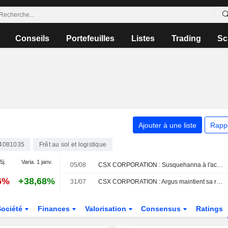
Conseils
Portefeuilles
Listes
Trading
Sc
Ajouter à une liste
Rapp
4081035
Frêt au sol et logistique
5j.
Varia. 1 janv.
05/08
CSX CORPORATION : Susquehanna à l'achat
6%
+38,68%
31/07
CSX CORPORATION : Argus maintient sa recommandation à l'achat
Société
Finances
Valorisation
Consensus
Ratings