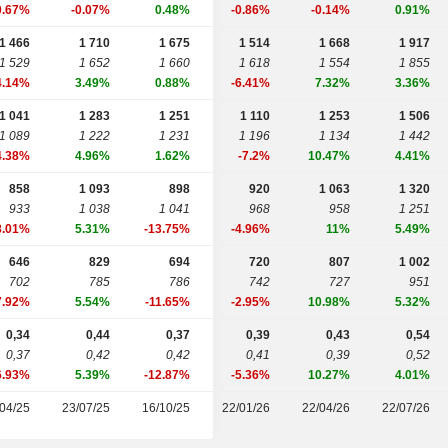
0.67%
-0.07%
0.48%
-0.86%
-0.14%
0.91%
1 466
1 710
1 675
1 514
1 668
1 917
1 529
1 652
1 660
1 618
1 554
1 855
4.14%
3.49%
0.88%
-6.41%
7.32%
3.36%
1 041
1 283
1 251
1 110
1 253
1 506
1 089
1 222
1 231
1 196
1 134
1 442
4.38%
4.96%
1.62%
-7.2%
10.47%
4.41%
858
1 093
898
920
1 063
1 320
933
1 038
1 041
968
958
1 251
8.01%
5.31%
-13.75%
-4.96%
11%
5.49%
646
829
694
720
807
1 002
702
785
786
742
727
951
7.92%
5.54%
-11.65%
-2.95%
10.98%
5.32%
0,34
0,44
0,37
0,39
0,43
0,54
0,37
0,42
0,42
0,41
0,39
0,52
6.93%
5.39%
-12.87%
-5.36%
10.27%
4.01%
04/25
23/07/25
16/10/25
22/01/26
22/04/26
22/07/26