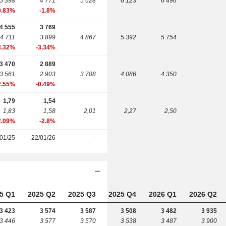
5 398
4 771
5 628
6 123
6 496
0.83%
-1.8%
4 555
3 769
4 711
3 899
4 867
5 392
5 754
3.32%
-3.34%
3 470
2 889
3 561
2 903
3 708
4 086
4 350
2.55%
-0.49%
1,79
1,54
1,83
1,58
2,01
2,27
2,50
2.09%
-2.8%
01/25
22/01/26
-
5 Q1
2025 Q2
2025 Q3
2025 Q4
2026 Q1
2026 Q2
3 423
3 574
3 587
3 508
3 482
3 935
3 446
3 577
3 570
3 538
3 487
3 900