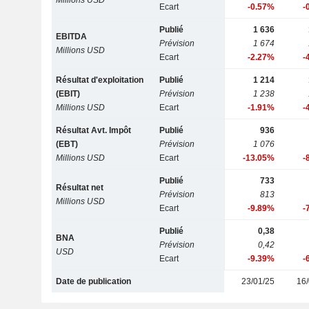
Millions USD
Ecart
-0.57%
-
Publié
1 636
EBITDA
Prévision
1 674
Millions USD
Ecart
-2.27%
-
Résultat d'exploitation
Publié
1 214
(EBIT)
Prévision
1 238
Millions USD
Ecart
-1.91%
-
Résultat Avt. Impôt
Publié
936
(EBT)
Prévision
1 076
Millions USD
Ecart
-13.05%
-
Publié
733
Résultat net
Prévision
813
Millions USD
Ecart
-9.89%
-
Publié
0,38
BNA
Prévision
0,42
USD
Ecart
-9.39%
-
Date de publication
23/01/25
16/