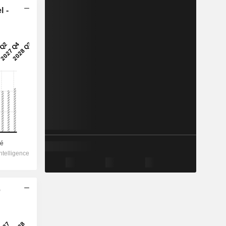
l -
e