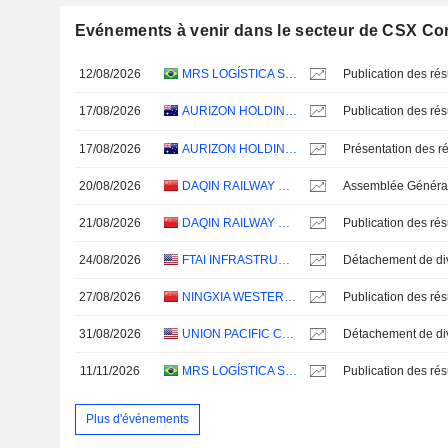
Evénements à venir dans le secteur de CSX Co
12/08/2026
MRS LOGÍSTICA S.A.
17/08/2026
AURIZON HOLDINGS LIMITED
17/08/2026
AURIZON HOLDINGS LIMITED
Présentation des ré
20/08/2026
DAQIN RAILWAY CO., LTD.
21/08/2026
DAQIN RAILWAY CO., LTD.
24/08/2026
FTAI INFRASTRUCTURE INC.
27/08/2026
NINGXIA WESTERN VENTURE INDUSTRIAL CO.,LTD.
31/08/2026
UNION PACIFIC CORPORATION
11/11/2026
MRS LOGÍSTICA S.A.
Plus d'événements