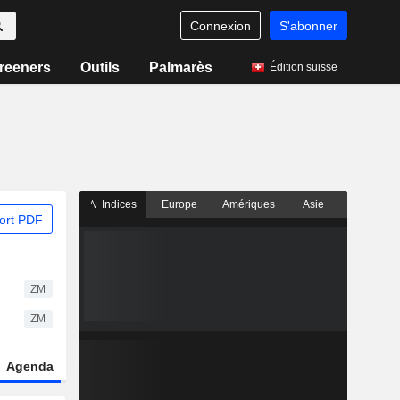
Connexion
S'abonner
reeners
Outils
Palmarès
Édition suisse
Indices
Europe
Amériques
Asie
ort PDF
ZM
ZM
Agenda
Secteur
Dérivés
Fonds et ETFs