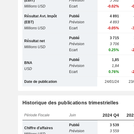
(EBIT)
Prévision
5 562
Millions USD
Ecart
-0.02%
-
Résultat Avt. Impôt
Publié
4 891
(EBT)
Prévision
4 893
Millions USD
Ecart
-0.05%
-
Publié
3 715
Résultat net
Prévision
3 706
Millions USD
Ecart
0.25%
-
Publié
1,85
BNA
Prévision
1,84
USD
Ecart
0.76%
-
Date de publication
24/01/24
23/
Historique des publications trimestrielles
2024 Q4
202
Période Fiscale
Juin
Publié
3 539
Chiffre d'affaires
Prévision
3 559