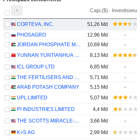
Capi.($)
Investisseur
CORTEVA, INC.
51,26 Md
PHOSAGRO
12,96 Md
-
JORDAN PHOSPHATE MINES CO. PLC
10,69 Md
-
YUNNAN YUNTIANHUA CO., LTD.
8,13 Md
ICL GROUP LTD
6,85 Md
-
THE FERTILISERS AND CHEMICALS TRAVANCORE LIMITED
5,71 Md
-
ARAB POTASH COMPANY
5,15 Md
-
UPL LIMITED
5,07 Md
PI INDUSTRIES LIMITED
4,4 Md
THE SCOTTS MIRACLE-GRO COMPANY
3,66 Md
-
K+S AG
2,99 Md