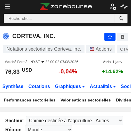
CORTEVA, INC.
76,83
$
-0,04%
CORTEVA, INC.
Notations sectorielles Corteva, Inc.
Actions
CTVA
Marché Fermé -
NYSE
22:00:02 07/08/2026
Varia. 1 janv.
USD
-0,04%
76,83
+14,62%
Synthèse
Cotations
Graphiques
Actualités
Soci
Performances sectorielles
Valorisations sectorielles
Dividen
Secteur:
Région: