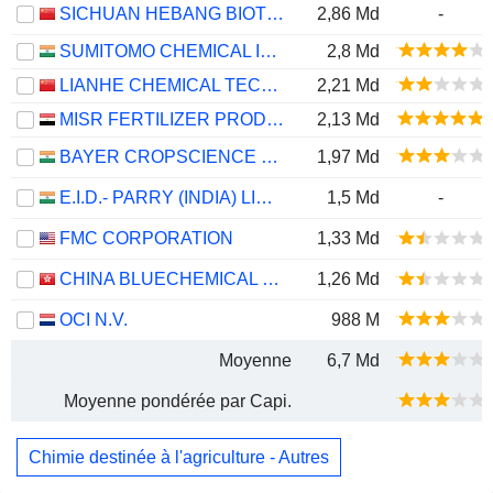
SICHUAN HEBANG BIOTECHNOLOGY CORPORATION LIMITED
2,86 Md
-
SUMITOMO CHEMICAL INDIA LIMITED
2,8 Md
LIANHE CHEMICAL TECHNOLOGY CO.,LTD.
2,21 Md
MISR FERTILIZER PRODUCTION COMPANY
2,13 Md
BAYER CROPSCIENCE LIMITED
1,97 Md
E.I.D.- PARRY (INDIA) LIMITED
1,5 Md
-
FMC CORPORATION
1,33 Md
CHINA BLUECHEMICAL LTD.
1,26 Md
OCI N.V.
988 M
Moyenne
6,7 Md
Moyenne pondérée par Capi.
Chimie destinée à l'agriculture - Autres