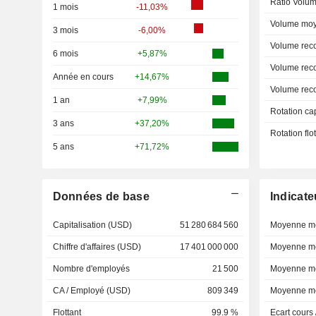
Ratio Volum
1 mois
-11,03%
Volume moy
3 mois
-6,00%
Volume rec
6 mois
+5,87%
Volume rec
Année en cours
+14,67%
Volume rec
1 an
+7,99%
Rotation ca
3 ans
+37,20%
Rotation fl
5 ans
+71,72%
Données de base
Indicate
Capitalisation (USD)
51 280 684 560
Moyenne mo
Chiffre d'affaires (USD)
17 401 000 000
Moyenne mo
Nombre d'employés
21 500
Moyenne mo
CA / Employé (USD)
809 349
Moyenne mo
Flottant
99.9 %
Ecart cours