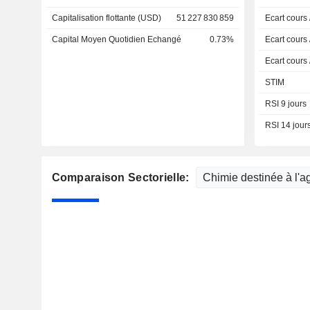
Capitalisation flottante (USD)
51 227 830 859
Ecart cours
Capital Moyen Quotidien Echangé
0.73%
Ecart cours
Ecart cours
STIM
RSI 9 jours
RSI 14 jour
Comparaison Sectorielle: