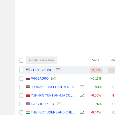
Ajouter à une liste
Varia.
Var
CORTEVA, INC.
-2,30%
-1
PHOSAGRO
+0,11%
-
JORDAN PHOSPHATE MINES CO. PLC
+0,93%
+1
YUNNAN YUNTIANHUA CO., LTD.
-0,50%
-1
ICL GROUP LTD
+0,76%
+1
THE FERTILISERS AND CHEMICALS TRAVANCORE LIMITED
-0,44%
+1