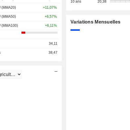
10 ans
20,38
 / (MMA20)
+11,07%
 / (MMA50)
+6,57%
Variations Mensuelles
 / (MMA100)
+6,11%
34,11
s
38,47