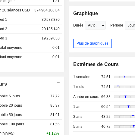
e du jour
1,31
. 20 séances USD
374 984 106,84
Graphique
ord 1
30 573 880
Durée
Période
ord 2
20 135 140
ord 3
19 259 630
Plus de graphiques
pital moyenne
0,01
ottant moyenne
0,01
Extrêmes de Cours
1 semaine
74,51
urs
1 mois
74,51
bile 5 jours
77,72
Année en cours
66,33
bile 20 jours
85,37
1 an
60,54
bile 50 jours
81,91
3 ans
43,22
bile 100 jours
81,56
5 ans
40,72
 / (MMA5)
+1,12%