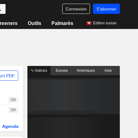
Connexion
S'abonner
reeners
Outils
Palmarès
Édition suisse
Indices
Europe
Amériques
Asie
ort PDF
ZM
ZM
Agenda
Secteur
Dérivés
Fonds et ETFs