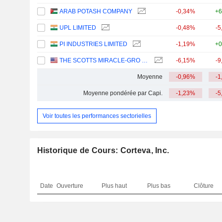
ARAB POTASH COMPANY
-0,34%
+6
UPL LIMITED
-0,48%
-5
PI INDUSTRIES LIMITED
-1,19%
+0
THE SCOTTS MIRACLE-GRO COMPANY
-6,15%
-9
Moyenne
-0,96%
-1
Moyenne pondérée par Capi.
-1,23%
-5
Voir toutes les performances sectorielles
Historique de Cours: Corteva, Inc.
Date
Ouverture
Plus haut
Plus bas
Clôture