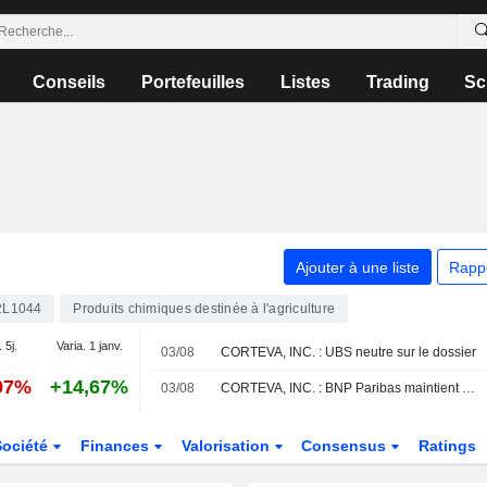
Conseils
Portefeuilles
Listes
Trading
Sc
Ajouter à une liste
Rapp
2L1044
Produits chimiques destinée à l'agriculture
 5j.
Varia. 1 janv.
03/08
CORTEVA, INC. : UBS neutre sur le dossier
97%
+14,67%
03/08
CORTEVA, INC. : BNP Paribas maintient sa recommandation neutre
Société
Finances
Valorisation
Consensus
Ratings