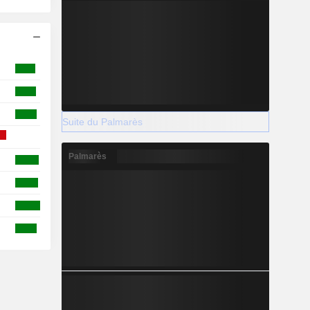
Suite du Palmarès
Palmarès