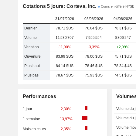
Cotations 5 jours: Corteva, Inc.
Cours en différé NYSE
31/07/2026
03/08/2026
04/08/2026
Dernier
78.71 $US
76.04 $US
78.31 $US
Volume
11 530 707
7 955 554
6 806 247
Variation
-11,90%
-3,39%
+2,99%
Ouverture
83.99 $US
78.00 $US
75.71 $US
Plus haut
84.14 $US
78.46 $US
78.34 $US
Plus bas
78.67 $US
75.93 $US
74.51 $US
Performances
Volume
Volume du j
1 jour
-2,30%
Volume du j
1 semaine
-13,97%
Volume moy
Mois en cours
-2,35%