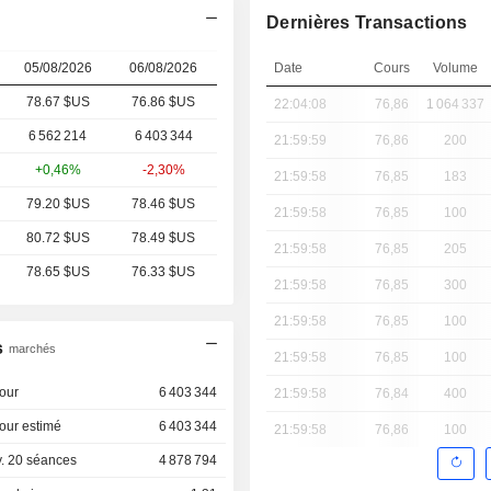
Dernières Transactions
05/08/2026
06/08/2026
Date
Cours
Volume
78.67 $US
76.86 $US
22:04:08
76,86
1 064 337
6 562 214
6 403 344
21:59:59
76,86
200
+0,46%
-2,30%
21:59:58
76,85
183
79.20 $US
78.46 $US
21:59:58
76,85
100
80.72 $US
78.49 $US
21:59:58
76,85
205
78.65 $US
76.33 $US
21:59:58
76,85
300
21:59:58
76,85
100
s
marchés
21:59:58
76,85
100
our
6 403 344
21:59:58
76,84
400
our estimé
6 403 344
21:59:58
76,86
100
. 20 séances
4 878 794