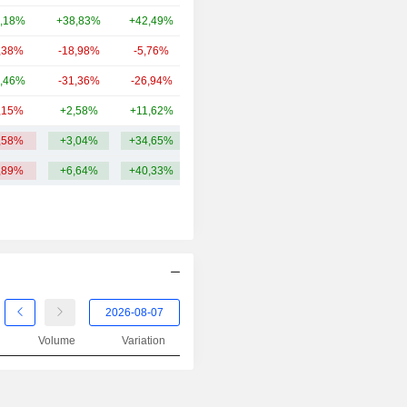
,18%
+38,83%
+42,49%
5,15 Md
,38%
-18,98%
-5,76%
5,09 Md
,46%
-31,36%
-26,94%
4,45 Md
,15%
+2,58%
+11,62%
3,61 Md
,58%
+3,04%
+34,65%
11,39 Md
,89%
+6,64%
+40,33%
Volume
Variation