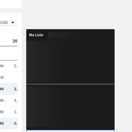
USD
Ma Liste
2023
2024
2025
Md
2,64 Md
3,11 Md
4,52 Md
 M
98 M
63 M
9 M
Md
2,74 Md
3,17 Md
4,53 Md
Md
4,36 Md
4,64 Md
5,07 Md
Md
1,16 Md
1,06 Md
1,34 Md
Md
5,52 Md
5,71 Md
6,4 Md