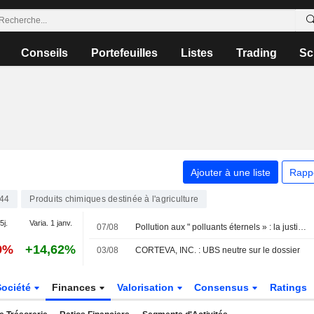
Conseils
Portefeuilles
Listes
Trading
Sc
Ajouter à une liste
Rapp
44
Produits chimiques destinée à l'agriculture
5j.
Varia. 1 janv.
07/08
Pollution aux " polluants éternels » : la justice valide les accords de 2,5 milliards de dollars entre le New Jersey, DuPont et 3M
9%
+14,62%
03/08
CORTEVA, INC. : UBS neutre sur le dossier
Société
Finances
Valorisation
Consensus
Ratings