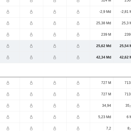
524 M
250
-2,9 Md
-2,81 
25,38 Md
25,3 
239 M
239
25,62 Md
25,54 
42,34 Md
42,62 
727 M
713
727 M
713
34,94
35,
5,23 Md
6 
7,2
8,