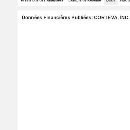
Prévisions des Analystes
Compte de Résultat
Bilan
Flux d
Données Financières Publiées: CORTEVA, INC.