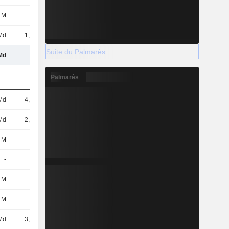
 M
584 M
401 M
320 M
Md
1,04 Md
1,32 Md
1,53 Md
Suite du Palmarès
Md
43 Md
40,82 Md
42,84 Md
Palmarès
Md
4,28 Md
4,04 Md
4,4 Md
Md
2,15 Md
1,89 Md
2,92 Md
 M
1 M
250 M
112 M
-
196 M
500 M
782 M
 M
132 M
134 M
122 M
 M
174 M
207 M
155 M
Md
3,41 Md
3,29 Md
3,58 Md