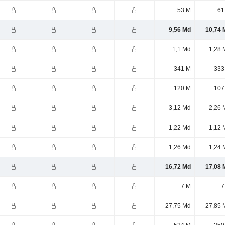
53 M
61
9,56 Md
10,74 
1,1 Md
1,28 
341 M
333
120 M
107
3,12 Md
2,26 
1,22 Md
1,12 
1,26 Md
1,24 
16,72 Md
17,08 
7 M
7
27,75 Md
27,85 