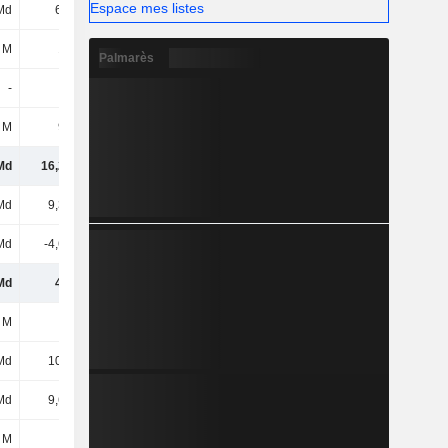
Espace mes listes
Md
6,9 Md
5,43 Md
5,67 Md
 M
105 M
65 M
-
Palmarès
-
-
-
-
 M
999 M
725 M
733 M
Md
16,26 Md
15,1 Md
17,34 Md
Md
9,37 Md
9,49 Md
9,96 Md
 Md
-4,67 Md
-4,98 Md
-5,33 Md
Md
4,7 Md
4,51 Md
4,63 Md
 M
115 M
134 M
182 M
Md
10,6 Md
10,41 Md
10,46 Md
Md
9,63 Md
8,88 Md
8,3 Md
 M
67 M
74 M
83 M