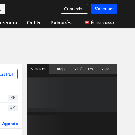
Connexion
S'abonner
reeners
Outils
Palmarès
Édition suisse
Indices
Europe
Amériques
Asie
ort PDF
RE
ZM
Agenda
Secteur
Dérivés
Fonds et ETFs