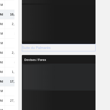
 M
72 M
75 M
55 M
Md
10,41 Md
10,39 Md
12,12 Md
Md
2,29 Md
1,95 Md
1,69 Md
 M
356 M
342 M
293 M
 M
108 M
114 M
125 M
Suite du Palmarès
Md
2,47 Md
2,27 Md
2,43 Md
Devises / Forex
Md
899 M
478 M
251 M
Md
1,19 Md
1,25 Md
1,54 Md
Md
17,72 Md
16,8 Md
18,46 Md
 M
7 M
7 M
7 M
Md
27,75 Md
27,2 Md
27 Md