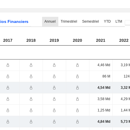
ios Financiers
Annuel
Trimestriel
Semestriel
YTD
LTM
2017
2018
2019
2020
2021
2022
4,46 Md
3,19 
86 M
124
4,54 Md
3,32 
3,58 Md
4,29 
1,25 Md
1,44 
4,84 Md
5,73 