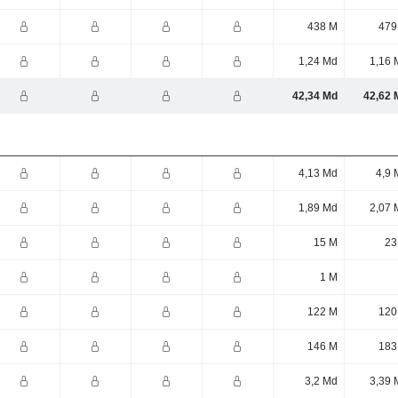
438 M
479
1,24 Md
1,16 
42,34 Md
42,62 
4,13 Md
4,9 
1,89 Md
2,07 
15 M
23
1 M
122 M
120
146 M
183
3,2 Md
3,39 