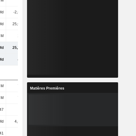
 M
-41 M
55 M
-67 M
Md
-2,68 Md
-3,47 Md
-2,8 Md
Md
25,04 Md
23,79 Md
24,14 Md
 M
242 M
241 M
242 M
Md
25,28 Md
24,03 Md
24,39 Md
Md
43 Md
40,82 Md
42,84 Md
 M
702 M
686 M
673 M
Matières Premières
 M
701 M
686 M
672 M
47
35,7
34,7
35,92
Md
4,81 Md
4,5 Md
5,38 Md
41
6,85
6,57
8