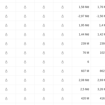
1,58 Md
1,76 
-2,97 Md
-1,56 
1,95 Md
1,4 
1,44 Md
1,42 
239 M
239
76 M
102
6
607 M
862
2,08 Md
2,69 
2,5 Md
3,26 
420 M
416