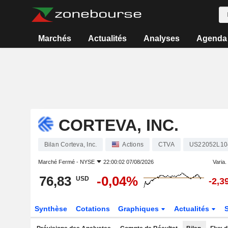
Marchés
Actualités
Analyses
Agenda
CORTEVA, INC.
Bilan Corteva, Inc.
Actions
CTVA
US22052L10
Marché Fermé -
NYSE
22:00:02 07/08/2026
Varia. 
76,83
-0,04%
USD
-2,3
Synthèse
Cotations
Graphiques
Actualités