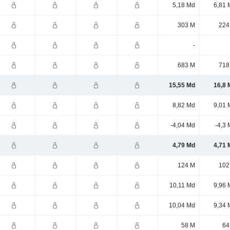
5,18 Md
6,81 
303 M
224
-
683 M
718
15,55 Md
16,8 
8,82 Md
9,01 
-4,04 Md
-4,3
4,79 Md
4,71 
124 M
102
10,11 Md
9,96 
10,04 Md
9,34 
58 M
64