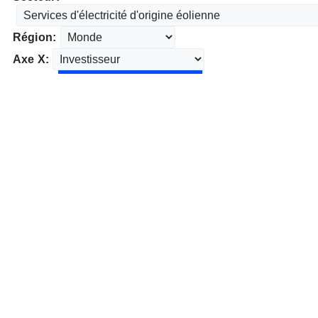
Région:
Axe X: