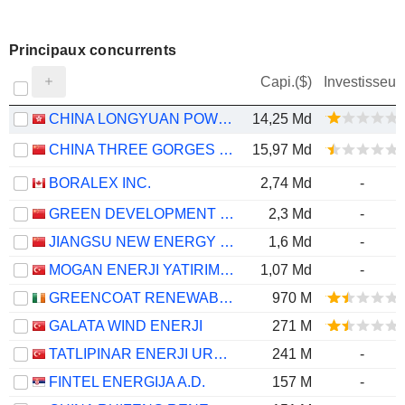
Principaux concurrents
Capi.($)
Investisseur
CHINA LONGYUAN POWER GROUP CORPORATION LIMITED
14,25 Md
CHINA THREE GORGES RENEWABLES (GROUP) CO.,LTD.
15,97 Md
BORALEX INC.
2,74 Md
-
GREEN DEVELOPMENT ELECTRICITY GROUP OF TIANJIN CO., LTD.
2,3 Md
-
JIANGSU NEW ENERGY DEVELOPMENT CO., LTD.
1,6 Md
-
MOGAN ENERJI YATIRIM HOLDING ANONIM SIRKETI
1,07 Md
-
GREENCOAT RENEWABLES PLC
970 M
GALATA WIND ENERJI
271 M
TATLIPINAR ENERJI URETIM
241 M
-
FINTEL ENERGIJA A.D.
157 M
-