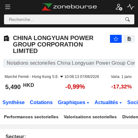
CHINA LONGYUAN POWER GROUP CORPORATION LIMITED
5,490
$
-0,99%
CHINA LONGYUAN POWER
GROUP CORPORATION
LIMITED
Notations sectorielles China Longyuan Power Group Corpo
Marché Fermé -
Hong Kong S.E.
10:08:13 07/08/2026
Varia. 1 janv.
HKD
-0,99%
5,490
-17,32%
Synthèse
Cotations
Graphiques
Actualités
Soci
Performances sectorielles
Valorisations sectorielles
Dividen
Secteur: