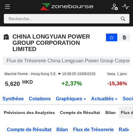
CHINA LONGYUAN POWER GROUP CORPORATION LIMITED
5,620
$
+2,37%
CHINA LONGYUAN POWER
GROUP CORPORATION
LIMITED
Flux de Trésorerie China Longyuan Power Group Corporat
Marché Fermé -
Hong Kong S.E.
10:08:05 10/08/2026
Varia. 1 janv.
HKD
+2,37%
5,620
-15,36%
Synthèse
Cotations
Graphiques
Actualités
Soci
Prévisions des Analystes
Compte de Résultat
Bilan
Flux d
Compte de Résultat
Bilan
Flux de Trésorerie
Ratios