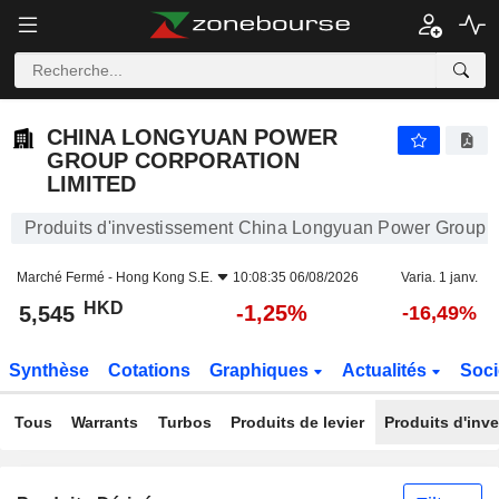
CHINA LONGYUAN POWER GROUP CORPORATION LIMITED
5,545
$
-1,25%
CHINA LONGYUAN POWER
GROUP CORPORATION
LIMITED
Produits d'investissement China Longyuan Power Group C
Marché Fermé -
Hong Kong S.E.
10:08:35 06/08/2026
Varia. 1 janv.
HKD
-1,25%
5,545
-16,49%
Synthèse
Cotations
Graphiques
Actualités
Soci
Tous
Warrants
Turbos
Produits de levier
Produits d'inv