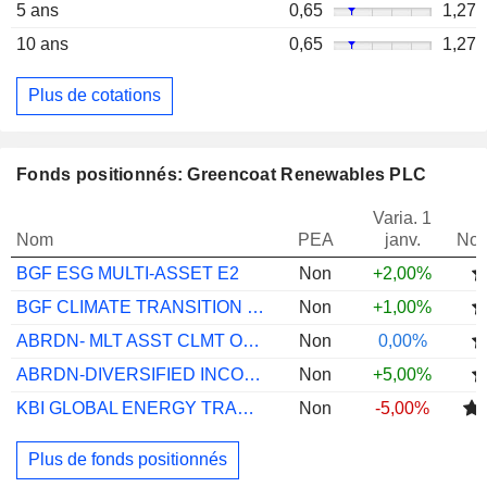
5 ans
0,65
1,27
10 ans
0,65
1,27
Plus de cotations
Fonds positionnés: Greencoat Renewables PLC
Varia. 1
Nom
PEA
janv.
Not
BGF ESG MULTI-ASSET E2
Non
+2,00%
BGF CLIMATE TRANSITION MULTI-AST X2
Non
+1,00%
ABRDN- MLT ASST CLMT OPPS K ACC HGDGBP
Non
0,00%
ABRDN-DIVERSIFIED INCOME A GRS MINC HEUR
Non
+5,00%
KBI GLOBAL ENERGY TRANSITION C EUR
Non
-5,00%
Plus de fonds positionnés