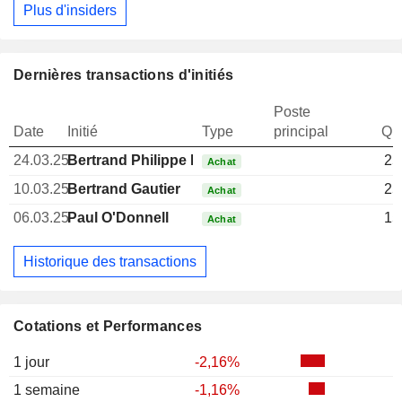
Plus d'insiders
Dernières transactions d'initiés
Poste
Date
Initié
Type
principal
Qua
24.03.25
Bertrand Philippe Pierre Gautier
25
Achat
10.03.25
Bertrand Gautier
25
Achat
06.03.25
Paul O'Donnell
15
Achat
Historique des transactions
Cotations et Performances
1 jour
-2,16%
1 semaine
-1,16%