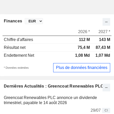
Finances
2026 *
2027 *
Chiffre d'affaires
112 M
143 M
Résultat net
75,4 M
87,43 M
Endettement Net
1,08 Md
1,07 Md
Plus de données financières
* Données estimées
Dernières Actualités : Greencoat Renewables PLC
Greencoat Renewables PLC annonce un dividende
trimestriel, payable le 14 août 2026
29/07
CI