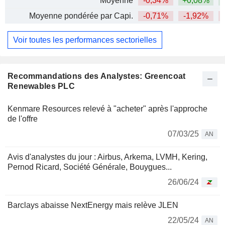
Moyenne
-0,34%
+0,08%
Moyenne pondérée par Capi.
-0,71%
-1,92%
Voir toutes les performances sectorielles
Recommandations des Analystes: Greencoat
Renewables PLC
Kenmare Resources relevé à "acheter" après l'approche
de l'offre
07/03/25
AN
Avis d'analystes du jour : Airbus, Arkema, LVMH, Kering,
Pernod Ricard, Société Générale, Bouygues...
26/06/24
Barclays abaisse NextEnergy mais relève JLEN
22/05/24
AN