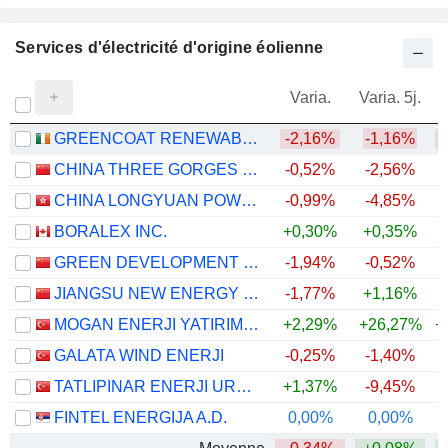
Services d'électricité d'origine éolienne
Varia.
Varia. 5j.
GREENCOAT RENEWABLES PLC
-2,16%
-1,16%
CHINA THREE GORGES RENEWABLES (GROUP) CO.,LTD.
-0,52%
-2,56%
CHINA LONGYUAN POWER GROUP CORPORATION LIMITED
-0,99%
-4,85%
BORALEX INC.
+0,30%
+0,35%
+
GREEN DEVELOPMENT ELECTRICITY GROUP OF TIANJIN CO., LTD.
-1,94%
-0,52%
JIANGSU NEW ENERGY DEVELOPMENT CO., LTD.
-1,77%
+1,16%
MOGAN ENERJI YATIRIM HOLDING ANONIM SIRKETI
+2,29%
+26,27%
+
GALATA WIND ENERJI
-0,25%
-1,40%
TATLIPINAR ENERJI URETIM
+1,37%
-9,45%
FINTEL ENERGIJA A.D.
0,00%
0,00%