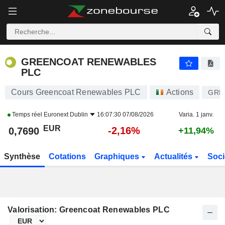
GREENCOAT RENEWABLES PLC
0,7690
€
-2,16%
GREENCOAT RENEWABLES
PLC
Cours Greencoat Renewables PLC
Actions
GRP
Temps réel
Euronext Dublin
16:07:30 07/08/2026
Varia. 1 janv.
EUR
-2,16%
0,7690
+11,94%
Synthèse
Cotations
Graphiques
Actualités
Soci
Valorisation: Greencoat Renewables PLC