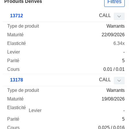
Filtres
Produits Dérivés
Type
CALL
13712
de
Warrants
Mnemo
Type
produit
Maturité
Elasticité
Levier
Parité
Co
22/09/2026
6.34x
-
5
0.01 / 0.01
CALL
13178
Warrants
19/08/2026
-
5
0.025 / 0.016