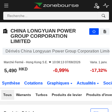
CHINA LONGYUAN POWER GROUP CORPORATION LIMITED
5,490
$
-0,99%
CHINA LONGYUAN POWER
GROUP CORPORATION
LIMITED
Dérivés China Longyuan Power Group Corporation Limite
Marché Fermé -
Hong Kong S.E.
10:08:13 07/08/2026
Varia. 1 janv.
HKD
-0,99%
5,490
-17,32%
Synthèse
Cotations
Graphiques
Actualités
Soci
Tous
Warrants
Turbos
Produits de levier
Produits d'inv