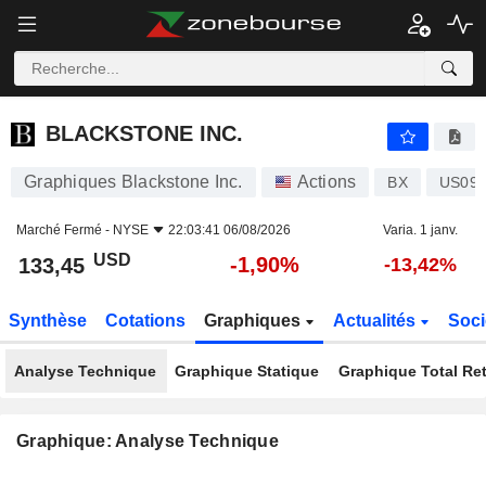
BLACKSTONE INC.
133,45
$
-1,90%
BLACKSTONE INC.
Graphiques Blackstone Inc.
Actions
BX
US09
Marché Fermé -
NYSE
22:03:41 06/08/2026
Varia. 1 janv.
USD
-1,90%
133,45
-13,42%
Synthèse
Cotations
Graphiques
Actualités
Soci
Analyse Technique
Graphique Statique
Graphique Total Re
Graphique: Analyse Technique