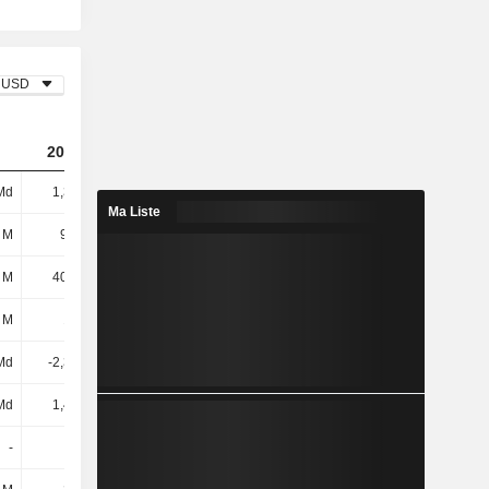
USD
2023
2024
2025
Md
1,39 Md
2,78 Md
3,02 Md
Ma Liste
 M
94,1 M
98,8 M
98,98 M
 M
40,08 M
35,96 M
36,02 M
 M
134 M
135 M
135 M
Md
-2,31 Md
-4,66 Md
-5,31 Md
Md
1,46 Md
3,11 Md
3,39 Md
-
-
-
-