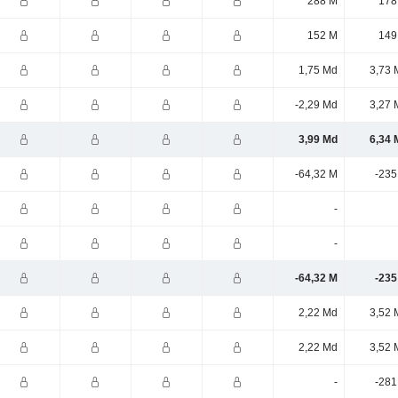
288 M
178
152 M
149
1,75 Md
3,73 
-2,29 Md
3,27 
3,99 Md
6,34 
-64,32 M
-235
-
-
-64,32 M
-235
2,22 Md
3,52 
2,22 Md
3,52 
-
-281