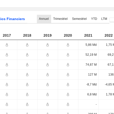
ios Financiers
Annuel
Trimestriel
Semestriel
YTD
LTM
2017
2018
2019
2020
2021
2022
5,86 Md
1,75 
52,19 M
69,2
74,87 M
67,1
127 M
136
-8,7 Md
-4,65 
6,8 Md
1,78 
-