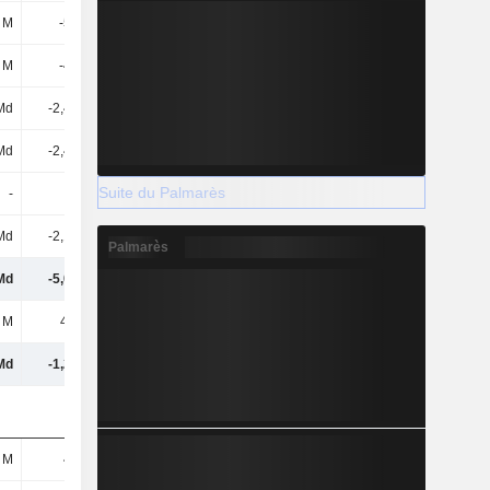
 M
-502 M
-103 M
-1,81 Md
 M
-418 M
-661 M
-312 M
Md
-2,48 Md
-2,63 Md
-3,64 Md
Md
-2,48 Md
-2,63 Md
-3,64 Md
Suite du Palmarès
-
-
-
-
Md
-2,15 Md
-1,85 Md
-931 M
Palmarès
Md
-5,05 Md
-4,5 Md
-3,88 Md
 M
4,99 M
-14,56 M
9,84 M
Md
-1,22 Md
-1,1 Md
678 M
 M
400 M
407 M
464 M