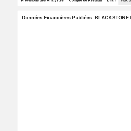
Prévisions des Analystes
Compte de Résultat
Bilan
Flux d
Données Financières Publiées: BLACKSTONE 