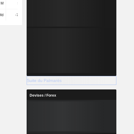
 M
569 M
647 M
563 M
Md
-7,48 M
638 M
1 Md
Suite du Palmarès
Devises / Forex