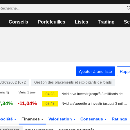
Conseils
Portefeuilles
Listes
Trading
Sc
Ajouter à une liste
Rapp
US09260D1072
Gestion des placements et exploitants de fonds
aria. 5j.
Varia. 1 janv.
04:28
Nvidia va investir jusqu'à 3 milliards de dollars dans Lancium, le développeur du centre de données Stargate, selon The Information
7,34%
-11,04%
03:43
Nvidia s'apprête à investir jusqu'à 3 milliards de dollars dans Lancium, selon The Information
Société
Finances
Valorisation
Consensus
Ratings