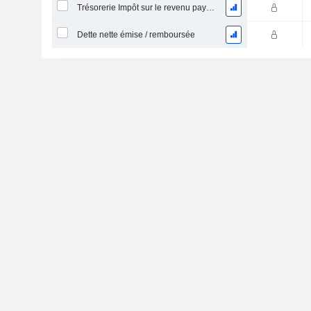
Trésorerie Impôt sur le revenu payé (remboursement)Impôt effectivement payé (remboursé) sur l’exercice
Dette nette émise / remboursée