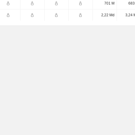
701 M
683
2,22 Md
3,24 