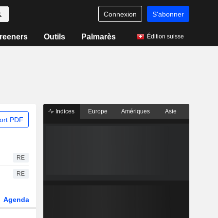
Connexion
S'abonner
reeners
Outils
Palmarès
Édition suisse
Indices
Europe
Amériques
Asie
ort PDF
RE
RE
Agenda
Secteur
Dérivés
Fonds et ETFs