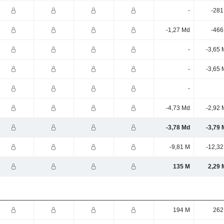
-
-281
-1,27 Md
-466
-
-3,65 
-
-3,65 
-
-4,73 Md
-2,92 
-3,78 Md
-3,79 
-9,81 M
-12,32
135 M
2,29 
194 M
262