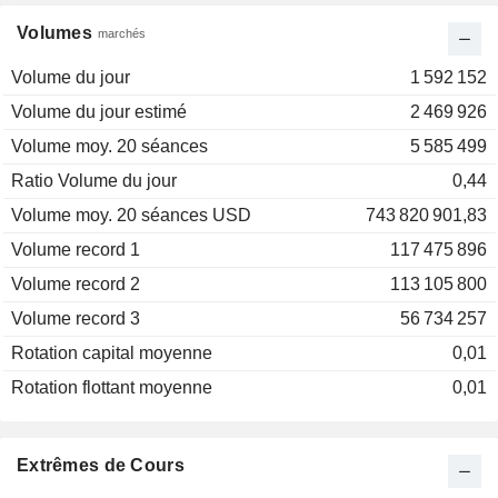
Volumes
marchés
Volume du jour
1 592 152
Volume du jour estimé
2 469 926
Volume moy. 20 séances
5 585 499
Ratio Volume du jour
0,44
Volume moy. 20 séances USD
743 820 901,83
Volume record 1
117 475 896
Volume record 2
113 105 800
Volume record 3
56 734 257
Rotation capital moyenne
0,01
Rotation flottant moyenne
0,01
Extrêmes de Cours