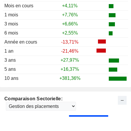
Mois en cours
+4,11%
1 mois
+7,76%
3 mois
+6,66%
6 mois
+2,55%
Année en cours
-13,71%
1 an
-21,46%
3 ans
+27,97%
5 ans
+16,37%
10 ans
+381,36%
Comparaison Sectorielle: