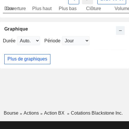
Date
Ouverture
Plus haut
Plus bas
Clôture
Volum
Graphique
Durée
Période
Plus de graphiques
Bourse
Actions
Action BX
Cotations Blackstone Inc.