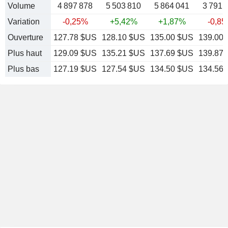
Volume
4 897 878
5 503 810
5 864 041
3 791 
Variation
-0,25%
+5,42%
+1,87%
-0,8
Ouverture
127.78 $US
128.10 $US
135.00 $US
139.00
Plus haut
129.09 $US
135.21 $US
137.69 $US
139.87
Plus bas
127.19 $US
127.54 $US
134.50 $US
134.56