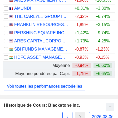
ARES MANAGEMENT CORPORATION
-1,90%
+10,35%
AMUNDI
+0,31%
+3,30%
+
THE CARLYLE GROUP INC.
-2,32%
+6,74%
FRANKLIN RESOURCES, INC.
-1,85%
+3,15%
+
PERSHING SQUARE INC.
+1,42%
+9,74%
ARES CAPITAL CORPORATION
+1,73%
+4,25%
SBI FUNDS MANAGEMENT LIMITED
-0,87%
-1,23%
HDFC ASSET MANAGEMENT COMPANY LIMITED
-0,93%
-0,15%
Moyenne
-0,94%
+6,60%
Moyenne pondérée par Capi.
-1,75%
+6,65%
Voir toutes les performances sectorielles
Historique de Cours: Blackstone Inc.