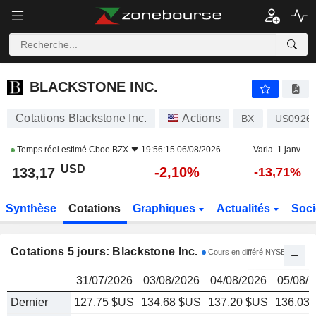
BLACKSTONE INC.
133,17
$
BLACKSTONE INC.
Cotations Blackstone Inc.
Actions
BX
US0926
Temps réel estimé
Cboe BZX
19:56:15 06/08/2026
Varia. 1 janv.
USD
-2,10%
133,17
-13,71%
Synthèse
Cotations
Graphiques
Actualités
Soci
Cotations 5 jours: Blackstone Inc.
Cours en différé NYSE
31/07/2026
03/08/2026
04/08/2026
05/08/
Dernier
127.75 $US
134.68 $US
137.20 $US
136.03