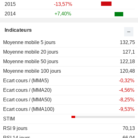
2015
-13,57%
2014
+7,40%
2013
+102,05%
Indicateurs
2012
+11,28%
Moyenne mobile 5 jours
2011
-0,99%
132,75
Moyenne mobile 20 jours
2010
+7,85%
127,1
Moyenne mobile 50 jours
2009
+100,92%
122,18
Moyenne mobile 100 jours
2008
-70,49%
120,48
Ecart cours / (MMA5)
2007
-36,88%
-0,32%
Ecart cours / (MMA20)
-4,56%
Ecart cours / (MMA50)
-8,25%
Ecart cours / (MMA100)
-9,53%
STIM
RSI 9 jours
70,13
RSI 14 jours
66,04