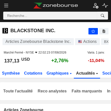
BLACKSTONE INC.
137,13
$
+2,76%
BLACKSTONE INC.
Articles Zonebourse Blackstone Inc.
Actions
BX
Marché Fermé -
NYSE
22:02:23 07/08/2026
Varia. 1 janv.
USD
+2,76%
137,13
-11,04%
Synthèse
Cotations
Graphiques
Actualités
Soci
Toute l'actualité
Reco analystes
Faits marquants
In
Articles Zonebourse