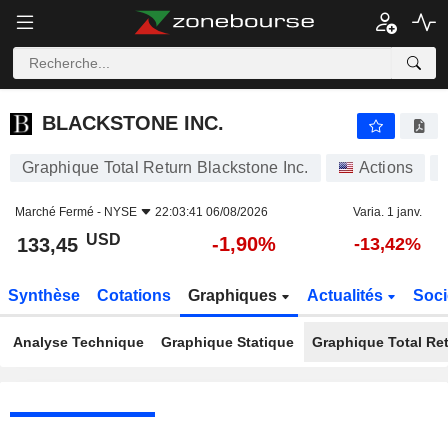
BLACKSTONE INC.
133,45
$
-1,90%
BLACKSTONE INC.
Graphique Total Return Blackstone Inc.
Actions
Marché Fermé -
NYSE
22:03:41 06/08/2026
Varia. 1 janv.
USD
-1,90%
133,45
-13,42%
Synthèse
Cotations
Graphiques
Actualités
Soci
Analyse Technique
Graphique Statique
Graphique Total Re