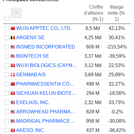
Chiffre
Marge
d'affaires
nette (N-
E
(N-1)
1)
WUXI APPTEC CO., LTD.
6,5 Md
42,13%
ARGENX SE
4,25 Md
30,41%
INSMED INCORPORATED
606 M
-210,54%
-
BIONTECH SE
3,37 Md
-39,59%
WUXI BIOLOGICS (CAYMAN) INC.
3,12 Md
22,53%
GENMAB A/S
3,69 Md
25,89%
PHARMAESSENTIA CORPORATION
498 M
32,27%
SICHUAN KELUN-BIOTECH BIOPHARMACEUTICAL CO., LTD.
294 M
-18,56%
EXELIXIS, INC.
2,32 Md
33,73%
ARROWHEAD PHARMACEUTICALS, INC.
829 M
-0,2%
MADRIGAL PHARMACEUTICALS, INC.
958 M
-30,08%
AKESO, INC.
437 M
-36,42%