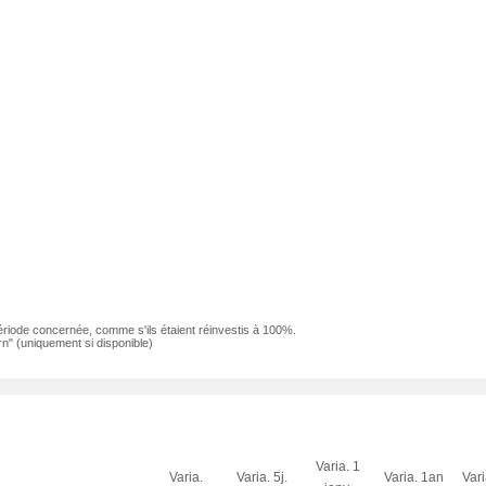
ériode concernée, comme s'ils étaient réinvestis à 100%.
n" (uniquement si disponible)
Varia. 1
Varia.
Varia. 5j.
Varia. 1an
Var