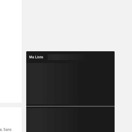
Ma Liste
ia. 5ans
Capi.
CT
MT
LT