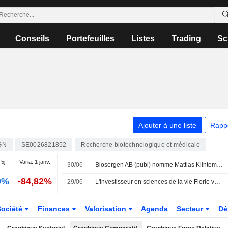
Conseils
Portefeuilles
Listes
Trading
Sc
Ajouter à une liste
Rapp
GN
SE0026821852
Recherche biotechnologique et médicale
 5j.
Varia. 1 janv.
30/06
Biosergen AB (publ) nomme Mattias Klintemar à la présidence du conseil d'administration
0%
-84,82%
29/06
L'investisseur en sciences de la vie Flerie va acquérir Biosergen
Société
Finances
Valorisation
Agenda
Secteur
Dé