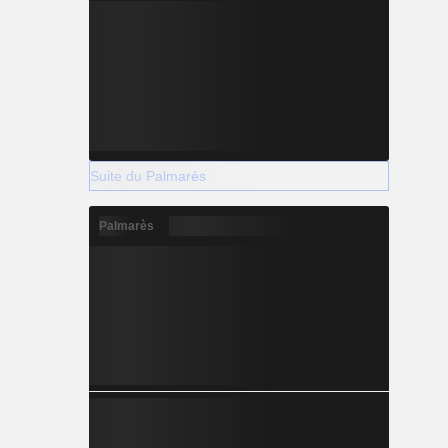
Suite du Palmarès
Palmarès