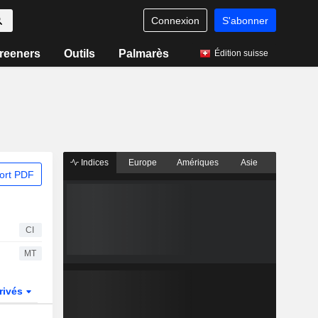
Connexion
S'abonner
reeners
Outils
Palmarès
Édition suisse
Indices
Europe
Amériques
Asie
ort PDF
CI
MT
rivés