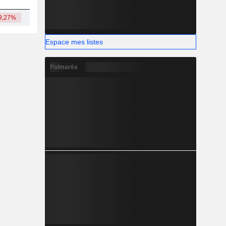
9,27%
1,44 M
-
-
-
Espace mes listes
Palmarès