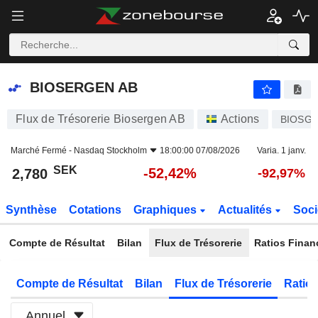
BIOSERGEN AB
2,780
kr
-52,42%
BIOSERGEN AB
Flux de Trésorerie Biosergen AB
Actions
BIOSG
Marché Fermé -
Nasdaq Stockholm
18:00:00 07/08/2026
Varia. 1 janv.
SEK
-52,42%
2,780
-92,97%
Synthèse
Cotations
Graphiques
Actualités
Soci
Compte de Résultat
Bilan
Flux de Trésorerie
Ratios Finan
Compte de Résultat
Bilan
Flux de Trésorerie
Ratios
Annuel