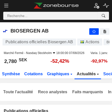
BIOSERGEN AB
2,780
kr
-52,42%
BIOSERGEN AB
Publications officielles Biosergen AB
Actions
BI
Marché Fermé -
Nasdaq Stockholm
18:00:00 07/08/2026
Varia. 1 janv.
SEK
-52,42%
2,780
-92,97%
Synthèse
Cotations
Graphiques
Actualités
Soci
Toute l'actualité
Reco analystes
Faits marquants
In
Publications officielles