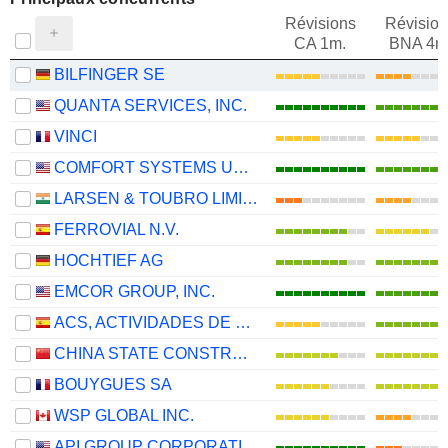
Révisions
Révision
CA 1m.
BNA 4m
BILFINGER SE
QUANTA SERVICES, INC.
VINCI
COMFORT SYSTEMS USA, INC.
LARSEN & TOUBRO LIMITED
FERROVIAL N.V.
HOCHTIEF AG
EMCOR GROUP, INC.
ACS, ACTIVIDADES DE CONSTRUCCIÓN Y SERVICIOS, S.A.
CHINA STATE CONSTRUCTION ENGINEERING CORPORATION LIMITED
BOUYGUES SA
WSP GLOBAL INC.
API GROUP CORPORATION