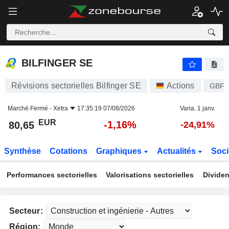
BILFINGER SE
80,65
€
-1,16%
BILFINGER SE
Révisions sectorielles Bilfinger SE
Actions
GBF
Marché Fermé -
Xetra
17:35:19 07/08/2026
Varia. 1 janv.
EUR
-1,16%
80,65
-24,91%
Synthèse
Cotations
Graphiques
Actualités
Soci
Performances sectorielles
Valorisations sectorielles
Dividen
Secteur:
Région: