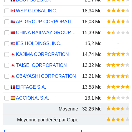
WSP GLOBAL INC.
18,34 Md
API GROUP CORPORATION
18,03 Md
CHINA RAILWAY GROUP LIMITED
15,39 Md
IES HOLDINGS, INC.
15,2 Md
-
KAJIMA CORPORATION
14,74 Md
TAISEI CORPORATION
13,32 Md
OBAYASHI CORPORATION
13,21 Md
EIFFAGE S.A.
13,58 Md
ACCIONA, S.A.
13,1 Md
Moyenne
32,26 Md
Moyenne pondérée par Capi.