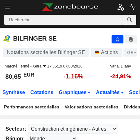
BILFINGER SE
80,65
€
-1,16%
BILFINGER SE
Notations sectorielles Bilfinger SE
Actions
GBF
Marché Fermé -
Xetra
17:35:19 07/08/2026
Varia. 1 janv.
EUR
-1,16%
80,65
-24,91%
Synthèse
Cotations
Graphiques
Actualités
Soci
Performances sectorielles
Valorisations sectorielles
Dividen
Secteur:
Région: