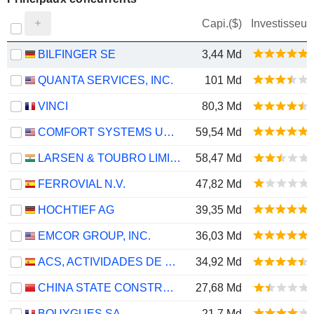
Capi.($)
Investisseur
BILFINGER SE
3,44 Md
QUANTA SERVICES, INC.
101 Md
VINCI
80,3 Md
COMFORT SYSTEMS USA, INC.
59,54 Md
LARSEN & TOUBRO LIMITED
58,47 Md
FERROVIAL N.V.
47,82 Md
HOCHTIEF AG
39,35 Md
EMCOR GROUP, INC.
36,03 Md
ACS, ACTIVIDADES DE CONSTRUCCIÓN Y SERVICIOS, S.A.
34,92 Md
CHINA STATE CONSTRUCTION ENGINEERING CORPORATION LIMITED
27,68 Md
BOUYGUES SA
21,7 Md