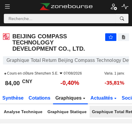
BEIJING COMPASS TECHNOLOGY DEVELOPMENT CO., LTD.
84,00
¥
-0,40%
BEIJING COMPASS
TECHNOLOGY
DEVELOPMENT CO., LTD.
Graphique Total Return Beijing Compass Technology Deve
Cours en clôture
Shenzhen S.E.
07/08/2026
Varia. 1 janv.
CNY
-0,40%
84,00
-35,81%
Synthèse
Cotations
Graphiques
Actualités
Soci
Analyse Technique
Graphique Statique
Graphique Total Re