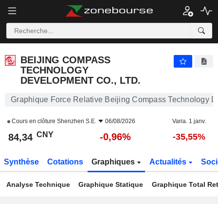
BEIJING COMPASS TECHNOLOGY DEVELOPMENT CO., LTD.
84,34
¥
-0,96%
BEIJING COMPASS
TECHNOLOGY
DEVELOPMENT CO., LTD.
Graphique Force Relative Beijing Compass Technology De
Cours en clôture
Shenzhen S.E.
06/08/2026
Varia. 1 janv.
CNY
-0,96%
84,34
-35,55%
Synthèse
Cotations
Graphiques
Actualités
Soci
Analyse Technique
Graphique Statique
Graphique Total Re