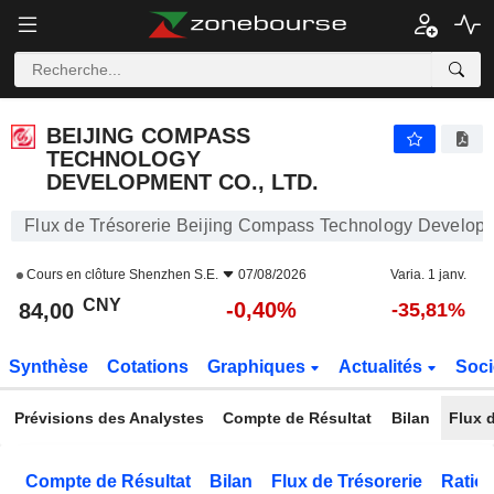
BEIJING COMPASS TECHNOLOGY DEVELOPMENT CO., LTD.
84,00
¥
-0,40%
BEIJING COMPASS
TECHNOLOGY
DEVELOPMENT CO., LTD.
Flux de Trésorerie Beijing Compass Technology Developm
Cours en clôture
Shenzhen S.E.
07/08/2026
Varia. 1 janv.
CNY
-0,40%
84,00
-35,81%
Synthèse
Cotations
Graphiques
Actualités
Soci
Prévisions des Analystes
Compte de Résultat
Bilan
Flux d
Compte de Résultat
Bilan
Flux de Trésorerie
Ratios