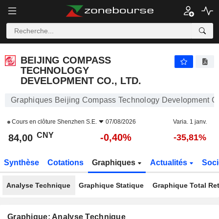
BEIJING COMPASS TECHNOLOGY DEVELOPMENT CO., LTD.
84,00
¥
-0,40%
BEIJING COMPASS
TECHNOLOGY
DEVELOPMENT CO., LTD.
Graphiques Beijing Compass Technology Development Co.
Cours en clôture
Shenzhen S.E.
07/08/2026
Varia. 1 janv.
CNY
-0,40%
84,00
-35,81%
Synthèse
Cotations
Graphiques
Actualités
Soci
Analyse Technique
Graphique Statique
Graphique Total Re
Graphique: Analyse Technique