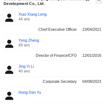
Development Co., Ltd.
Fonctions
Xiao Xiang Leng
Dirigeant
occupées
44 ans
Chief Executive Officer
23/04/2021
Yong Zheng
49 ans
Director of Finance/CFO
12/01/2016
Jing Yi Li
40 ans
Corporate Secretary
04/08/2023
Hong Dan Yu