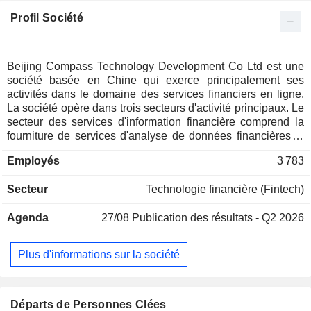
Profil Société
Beijing Compass Technology Development Co Ltd est une
société basée en Chine qui exerce principalement ses
activités dans le domaine des services financiers en ligne.
La société opère dans trois secteurs d'activité principaux. Le
secteur des services d'information financière comprend la
fourniture de services d'analyse de données financières et
de conseil en investissement aux investisseurs particuliers
Employés
3 783
par le biais de logiciels d'outils financiers. Le secteur des
services financiers consiste à développer des services
Secteur
Technologie financière (Fintech)
destinés à améliorer le fonctionnement et la rentabilité des
sociétés de courtage. L'activité de services publicitaires tire
Agenda
27/08
Publication des résultats - Q2 2026
parti du trafic et des ressources clients de sa plateforme
d'informations financières pour fournir aux sociétés de
courtage des services publicitaires visant à encourager
Plus d'informations sur la société
l'ouverture de comptes et à attirer des clients. La société
opère principalement sur le marché national.
Départs de Personnes Clées