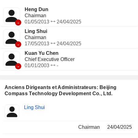
Heng Dun
Chairman
-
01/05/2013
24/04/2025
Ling Shui
Chairman
-
17/05/2013
24/04/2025
Kuan Yu Chen
Chief Executive Officer
-
01/01/2003
-
Anciens Dirigeants et Administrateurs: Beijing
Compass Technology Development Co., Ltd.
Fonctions
Ling Shui
Insider
occupées
Chairman
24/04/2025