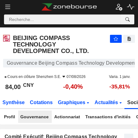
BEIJING COMPASS TECHNOLOGY DEVELOPMENT CO., LTD.
84,00
¥
-0,40%
BEIJING COMPASS
TECHNOLOGY
DEVELOPMENT CO., LTD.
Gouvernance Beijing Compass Technology Development C
Cours en clôture
Shenzhen S.E.
07/08/2026
Varia. 1 janv.
CNY
-0,40%
84,00
-35,81%
Synthèse
Cotations
Graphiques
Actualités
Soci
Profil
Gouvernance
Actionnariat
Transactions d'initiés
Comité Exécutif: Beijing Compass Technology