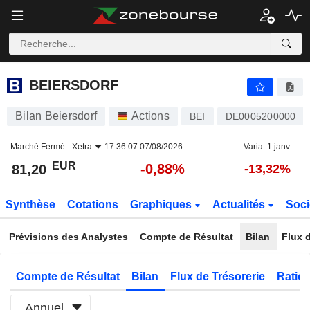
BEIERSDORF
81,20
€
-0,88%
BEIERSDORF
Bilan Beiersdorf
Actions
BEI
DE0005200000
Marché Fermé -
Xetra
17:36:07 07/08/2026
Varia. 1 janv.
EUR
-0,88%
81,20
-13,32%
Synthèse
Cotations
Graphiques
Actualités
Soci
Prévisions des Analystes
Compte de Résultat
Bilan
Flux d
Compte de Résultat
Bilan
Flux de Trésorerie
Ratios
Annuel