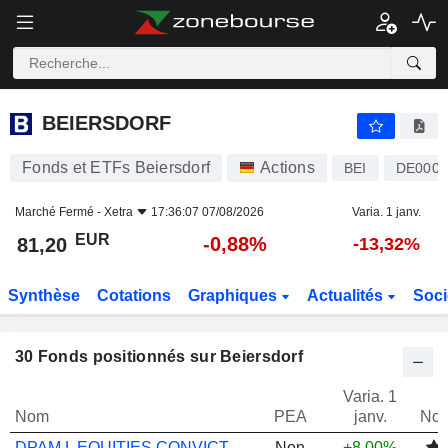
BEIERSDORF
81,20
€
-0,88%
BEIERSDORF
Fonds et ETFs Beiersdorf
Actions
BEI
DE0005
Marché Fermé -
Xetra
17:36:07 07/08/2026
Varia. 1 janv.
EUR
-0,88%
81,20
-13,32%
Synthèse
Cotations
Graphiques
Actualités
Soci
30
Fonds positionnés sur Beiersdorf
Varia. 1
Nom
PEA
janv.
Not
DPAM L EQUITIES CONVICTION RESEARCH A
Non
+8,00%