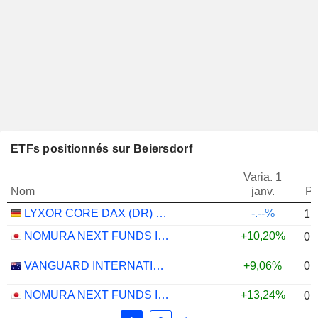
ETFs positionnés sur Beiersdorf
Varia. 1
Nom
janv.
Po
LYXOR CORE DAX (DR) UCITS ETF - EUR
-.--%
1,
NOMURA NEXT FUNDS INTERNATIONAL EQUITY MSCI-KOKUSAI (YEN-HEDGED) ETF - JPY
+10,20%
0,
0,
VANGUARD INTERNATIONAL EQUITY INDEX FUNDS - VANGUARD FTSE ALL-WORLD EX-US ETF
+9,06%
NOMURA NEXT FUNDS INTERNATIONAL EQUITY MSCI-KOKUSAI (UNHEDGED) ETF - JPY
+13,24%
0,