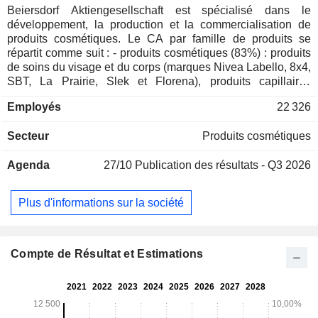
Beiersdorf Aktiengesellschaft est spécialisé dans le
développement, la production et la commercialisation de
produits cosmétiques. Le CA par famille de produits se
répartit comme suit : - produits cosmétiques (83%) : produits
de soins du visage et du corps (marques Nivea Labello, 8x4,
SBT, La Prairie, Slek et Florena), produits capillaires
(Nivea), pansements et bandages (principalement
Employés
22 326
Hansaplast et Elastoplast) et produits dermatologiques
(Eucerin) ; - produits adhésifs (17%) : sparadraps, bandes
Secteur
Produits cosmétiques
adhésives, bandes de plâtrage, scotchs, etc. (marque tesa).
La répartition géographique du CA est la suivante : Europe
Agenda
27/10
Publication des résultats - Q3 2026
(44,1%), Afrique-Asie-Australie (30,5%) et Amériques
(25,4%).
Plus d'informations sur la société
Compte de Résultat et Estimations