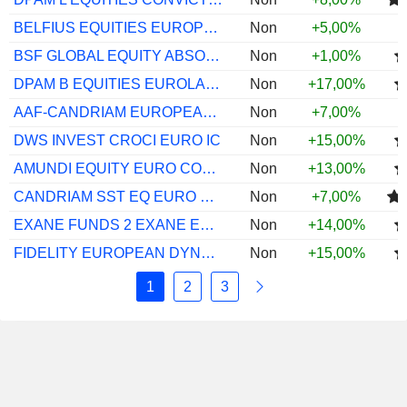
BELFIUS EQUITIES EUROPE CONVICTION C CAP
Non
+5,00%
BSF GLOBAL EQUITY ABSOLUTE RET X2 AUD H
Non
+1,00%
DPAM B EQUITIES EUROLAND SUST F CAP
Non
+17,00%
AAF-CANDRIAM EUROPEAN EQUITIES AEUR
Non
+7,00%
DWS INVEST CROCI EURO IC
Non
+15,00%
AMUNDI EQUITY EURO CONSERVATIVE Z C
Non
+13,00%
CANDRIAM SST EQ EURO Z ACC 
Non
+7,00%
EXANE FUNDS 2 EXANE EQTY SELECT EUROPE S
Non
+14,00%
FIDELITY EUROPEAN DYNAMIC GR I-ACC-EUR
Non
+15,00%
1
2
3