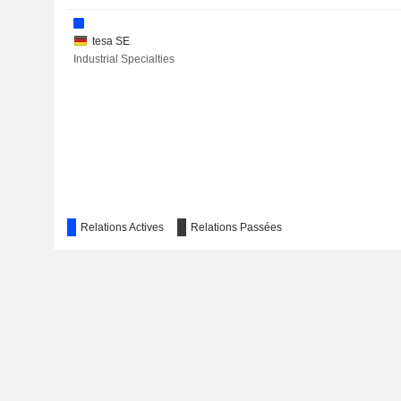
AMER SPORTS, INC.
tesa SE
Industrial Specialties
Relations Actives
Relations Passées
Participia Holding GmbH
Miscellaneous Commercial Services
TESA SpA
Industrial Specialties
Beiersdorf Shared Services GmbH