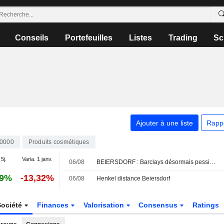
Conseils
Portefeuilles
Listes
Trading
Sc
Ajouter à une liste
Rapp
0000
Produits cosmétiques
 5j.
Varia. 1 janv.
06/08
BEIERSDORF : Barclays désormais pessimiste
59%
-13,32%
06/08
Henkel distance Beiersdorf
Société
Finances
Valorisation
Consensus
Ratings