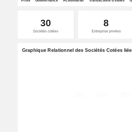
Profil
Gouvernance
Actionnariat
Transactions d'initiés
G
30
8
Sociétés cotées
Entreprise privées
Graphique Relationnel des Sociétés Cotées liée