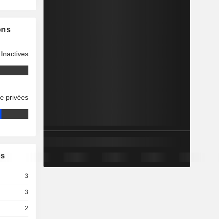
ons
Inactives
se privées
es
3
3
2