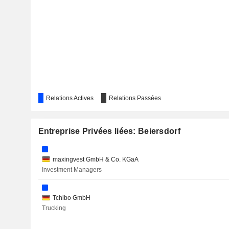
FROSTA AG
LUDWIG BECK AM RATHAUSECK - TEXTILHAUS FELDMEI
KNORR-BREMSE AG
COTY INC.
ZOOPLUS SE
Relations Actives
VOLVO CARS
Relations Passées
RAIFFEISEN BANK INTERNATIONAL AG
Entreprise Privées liées: Beiersdorf
CARBIOS
COCA-COLA EUROPACIFIC PARTNERS PLC
maxingvest GmbH & Co. KGaA
Investment Managers
CIMPRESS PLC
SALIX GROUP AB
Tchibo GmbH
Trucking
SHARKNINJA, INC.