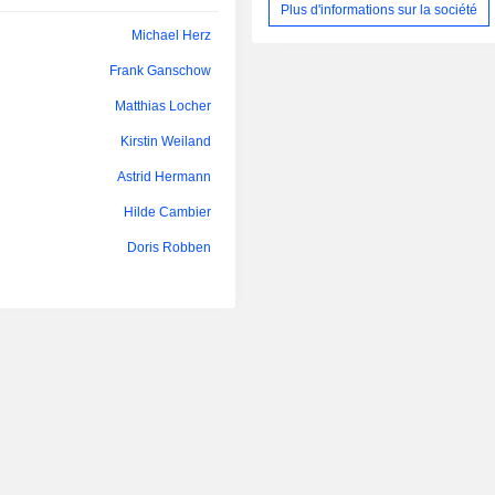
plâtrage, scotchs, etc. (marque t
Plus d'informations sur la société
Bruno Eckard Sälzer
répartition géographique du CA est la
Michael Herz
Europe (44,1%), Afrique-Asie-Austra
Frank Ganschow
et Amériques (25,4%).
Matthias Locher
Kirstin Weiland
Astrid Hermann
Hilde Cambier
Doris Robben
Michael Herz
Wolfgang Herz
Jan Christoph Teetz
Robert Gereke
Regina Schillings