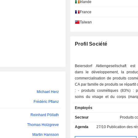
Hinnerk Ehlers
Irlande
France
ER AG
Bruno Eckard Sälzer
Taïwan
Kathrin Dahnke
Shi mei Fan
Profil Société
Stefan Heidenreich
Pieter Nota
Beiersdorf Aktiengesellschaft est 
Eva Eberhartinger
dans le développement, la produc
commercialisation de produits cosmé
Isabelle Poulet Parize
CA par famille de produits se répartit
: - produits cosmétiques (83%) : produits de
Michael Herz
Dessislava Temperley
soins du visage et du corps (mar
Frédéric Pflanz
Labello, 8x4, SBT, La Prairie, Slek e
Dessislava Temperley
Employés
produits capillaires (Nivea), pan
Reinhard Pöllath
bandages (principalement Hans
Secteur
Produits c
Martin Hansson
Elastoplast) et produits dermat
Thomas Holzgreve
Agenda
27/10
Publication des résultat
(Eucerin) ; - produits adhésifs (17%) :
Peter Feld
sparadraps, bandes adhésives, 
Martin Hansson