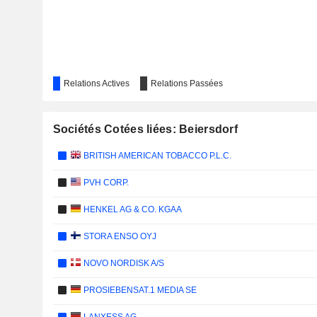
Relations Actives
Relations Passées
Sociétés Cotées liées: Beiersdorf
BRITISH AMERICAN TOBACCO P.L.C.
PVH CORP.
HENKEL AG & CO. KGAA
STORA ENSO OYJ
NOVO NORDISK A/S
PROSIEBENSAT.1 MEDIA SE