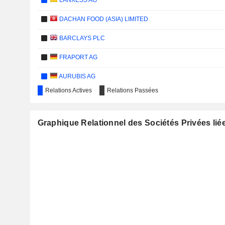
LANXESS AG
DACHAN FOOD (ASIA) LIMITED
BARCLAYS PLC
FRAPORT AG
AURUBIS AG
Relations Actives
Relations Passées
HAPAG-LLOYD AG
Graphique Relationnel des Sociétés Privées lié
VERBUND AG
MBM RESOURCES
JUNGHEINRICH AG
TA YA ELECTRIC WIRE & CABLE CO., LTD.
LEIFHEIT AG