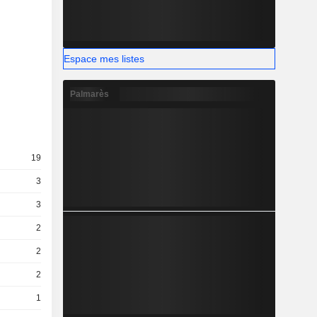
Espace mes listes
Palmarès
19
3
3
2
2
2
1