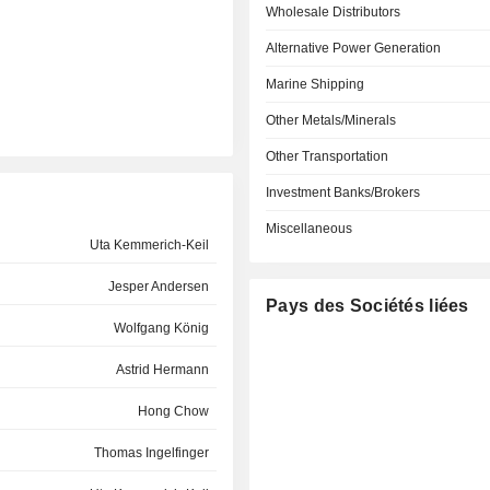
Wholesale Distributors
Alternative Power Generation
Marine Shipping
Other Metals/Minerals
Other Transportation
Investment Banks/Brokers
Miscellaneous
Uta Kemmerich-Keil
Jesper Andersen
Pays des Sociétés liées
Wolfgang König
Astrid Hermann
Hong Chow
Thomas Ingelfinger