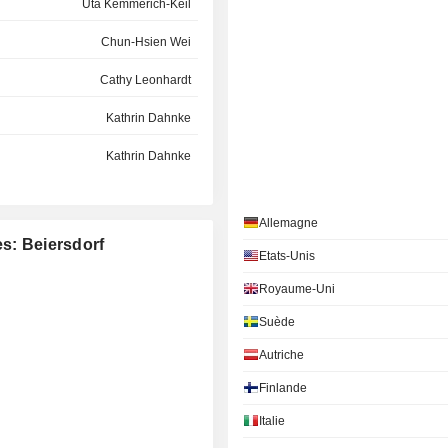
Uta Kemmerich-Keil
Chun-Hsien Wei
Cathy Leonhardt
Kathrin Dahnke
Kathrin Dahnke
Jan Koltze
Allemagne
Donya-Florence Amer
es: Beiersdorf
Etats-Unis
Eva Eberhartinger
Royaume-Uni
Choon Hui Seow
Suède
Kathrin Dahnke
Autriche
Chun-Hsien Wei
Finlande
Stefan de Loecker
Italie