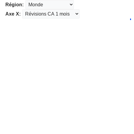
Région:
Axe X: