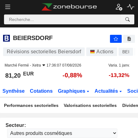
BEIERSDORF
81,20
€
-0,88%
BEIERSDORF
Révisions sectorielles Beiersdorf
Actions
BEI
Marché Fermé -
Xetra
17:36:07 07/08/2026
Varia. 1 janv.
EUR
-0,88%
81,20
-13,32%
Synthèse
Cotations
Graphiques
Actualités
Soci
Performances sectorielles
Valorisations sectorielles
Dividen
Secteur: