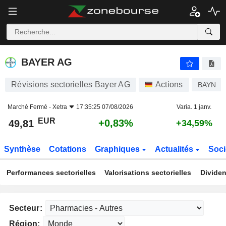
BAYER AG
49,81
€
+0,83%
BAYER AG
Révisions sectorielles Bayer AG
Actions
BAYN
Marché Fermé -
Xetra
17:35:25 07/08/2026
Varia. 1 janv.
EUR
+0,83%
49,81
+34,59%
Synthèse
Cotations
Graphiques
Actualités
Soci
Performances sectorielles
Valorisations sectorielles
Dividen
Secteur:
Région: