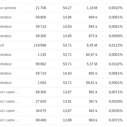
eur general
21 708
54,27
1,18 M
0,0022%
strateur
59 800
14,95
894 k
0,0061%
strateur
59 710
14,93
891 k
0,0061%
strateur
58 305
14,95
872 k
0,0059%
ent
119 998
53,71
6,45 M
0,0122%
strateur
1 135
53,71
60,97 k
0,0001%
strateur
99 962
53,71
5,37 M
0,0102%
strateur
59 710
14,93
891 k
0,0061%
strateur
1 054
53,71
56,61 k
0,0001%
Dirigeant / cadre principal
69 300
13,87
961 k
0,0071%
Dirigeant / cadre principal
27 820
13,91
387 k
0,0028%
Dirigeant / cadre principal
34 675
13,87
481 k
0,0035%
Dirigeant / cadre principal
69 400
13,88
963 k
0,0071%