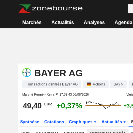
Marchés
Actualités
Analyses
Agenda
BAYER AG
Transactions d'initiés Bayer AG
Actions
BAYN
Marché Fermé -
Xetra
17:39:43 06/08/2026
Varia
49,40
+0,37%
EUR
+3,
Synthèse
Cotations
Graphiques
Actualités