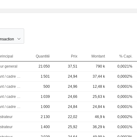
ansaction
rincipal
Quantité
Prix
Montant
% Capi.
eur general
21 050
37,51
790 k
0,0021%
Dirigeant / cadre principal
1 501
24,94
37,44 k
0,0002%
Dirigeant / cadre principal
500
24,96
12,48 k
0,0001%
Dirigeant / cadre principal
1 039
24,66
25,63 k
0,0001%
Dirigeant / cadre principal
1 000
24,84
24,84 k
0,0001%
strateur
2 130
22,02
46,9 k
0,0002%
strateur
1 400
25,92
36,29 k
0,0001%