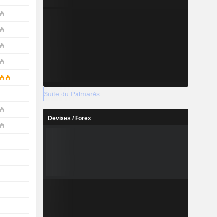
Suite du Palmarès
Devises / Forex