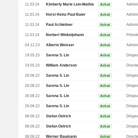
11.03.24
Kimberly Marie Lein-Mathisen
Admini
Achat
11.03.24
Horst Heinz Paul Baier
Admini
Achat
11.03.24
Paul Achleitner
Admini
Achat
11.03.24
Norbert Winkeljohann
Présid
Achat
04.12.23
Alberto Weisser
Admini
Achat
19.05.23
Sarena S. Lin
Achat
19.05.23
William Anderson
Direct
Achat
26.08.22
Sarena S. Lin
Achat
26.08.22
Sarena S. Lin
Achat
26.08.22
Sarena S. Lin
Achat
26.08.22
Sarena S. Lin
Achat
08.08.22
Stefan Oelrich
Achat
08.08.22
Stefan Oelrich
Achat
08.08.22
Werner Baumann
Direct
Achat