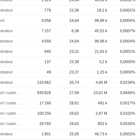
strateur
2 029
24,64
49,99 k
0,0002%
strateur
779
23,36
18,2 k
0,0001%
ent
4 058
24,64
99,98 k
0,0004%
strateur
7 157
6,36
45,52 k
0,0007%
strateur
4 058
24,64
99,98 k
0,0004%
strateur
940
23,31
21,91 k
0,0001%
strateur
137
23,38
3,2 k
0,0000%
strateur
49
23,37
1,15 k
0,0000%
strateur
233 962
20,74
4,85 M
0,0238%
Dirigeant / cadre principal
830 828
27,69
23,01 M
0,0846%
Dirigeant / cadre principal
17 166
28,61
491 k
0,0017%
Dirigeant / cadre principal
100 256
28,62
2,87 M
0,0102%
Dirigeant / cadre principal
29 760
28,62
852 k
0,0030%
strateur
1 801
25,95
46,73 k
0,0002%