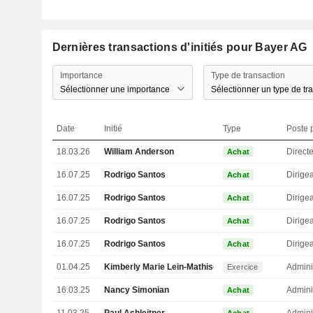
Dernières transactions d'initiés pour Bayer AG
Importance
Type de transaction
Sélectionner une importance
Sélectionner un type de tr
Date
Initié
Type
Poste p
18.03.26
William Anderson
Direct
Achat
16.07.25
Rodrigo Santos
Achat
16.07.25
Rodrigo Santos
Achat
16.07.25
Rodrigo Santos
Achat
16.07.25
Rodrigo Santos
Achat
01.04.25
Kimberly Marie Lein-Mathisen
Admini
Exercice
16.03.25
Nancy Simonian
Admini
Achat