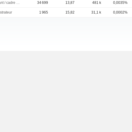
Dirigeant / cadre principal
34 699
13,87
481 k
0,0035%
strateur
1 965
15,82
31,1 k
0,0002%