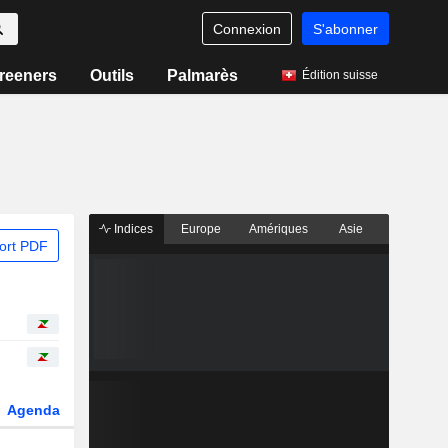
Connexion
S'abonner
reeners
Outils
Palmarès
Édition suisse
Indices
Europe
Amériques
Asie
ort PDF
Agenda
Secteur
Dérivés
Fonds et ETFs