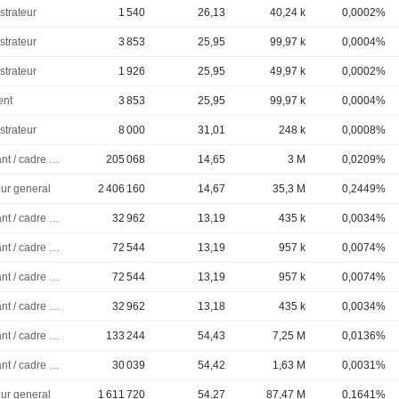
strateur
1 540
26,13
40,24 k
0,0002%
strateur
3 853
25,95
99,97 k
0,0004%
strateur
1 926
25,95
49,97 k
0,0002%
ent
3 853
25,95
99,97 k
0,0004%
strateur
8 000
31,01
248 k
0,0008%
Dirigeant / cadre principal
205 068
14,65
3 M
0,0209%
eur general
2 406 160
14,67
35,3 M
0,2449%
Dirigeant / cadre principal
32 962
13,19
435 k
0,0034%
Dirigeant / cadre principal
72 544
13,19
957 k
0,0074%
Dirigeant / cadre principal
72 544
13,19
957 k
0,0074%
Dirigeant / cadre principal
32 962
13,18
435 k
0,0034%
Dirigeant / cadre principal
133 244
54,43
7,25 M
0,0136%
Dirigeant / cadre principal
30 039
54,42
1,63 M
0,0031%
eur general
1 611 720
54,27
87,47 M
0,1641%