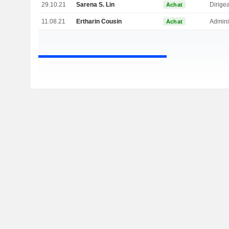
29.10.21
Sarena S. Lin
Achat
11.08.21
Ertharin Cousin
Admini
Achat