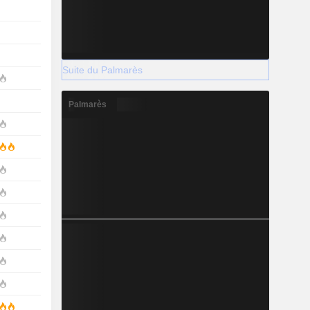
Suite du Palmarès
Palmarès