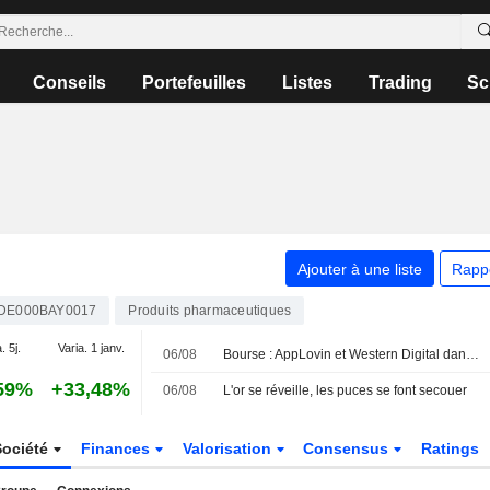
Conseils
Portefeuilles
Listes
Trading
Sc
Ajouter à une liste
Rapp
DE000BAY0017
Produits pharmaceutiques
. 5j.
Varia. 1 janv.
06/08
Bourse : AppLovin et Western Digital dans le dur, rumeurs sur Vusion
59%
+33,48%
06/08
L'or se réveille, les puces se font secouer
Société
Finances
Valorisation
Consensus
Ratings