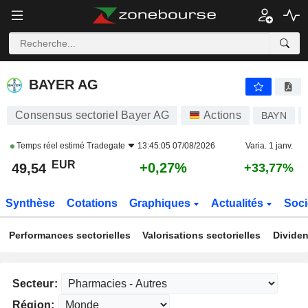
BAYER AG
49,54
€
+0,27%
BAYER AG
Consensus sectoriel Bayer AG
Actions
BAYN
Temps réel estimé
Tradegate
13:45:05 07/08/2026
Varia. 1 janv.
EUR
+0,27%
49,54
+33,77%
Synthèse
Cotations
Graphiques
Actualités
Soci
Performances sectorielles
Valorisations sectorielles
Dividen
Secteur:
Région: