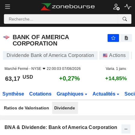
BANK OF AMERICA CORPORATION
63,17
$
+0,27%
BANK OF AMERICA
CORPORATION
Dividende Bank of America Corporation
Actions
Marché Fermé -
NYSE
22:00:03 07/08/2026
Varia. 1 janv.
USD
+0,27%
63,17
+14,85%
Synthèse
Cotations
Graphiques
Actualités
Soci
Ratios de Valorisation
Dividende
BNA & Dividende: Bank of America Corporation