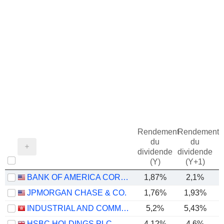
Rendement
Rendement
du
du
dividende
dividende
(Y)
(Y+1)
BANK OF AMERICA CORPORATION
1,87%
2,1%
JPMORGAN CHASE & CO.
1,76%
1,93%
INDUSTRIAL AND COMMERCIAL BANK OF CHINA LIMITED
5,2%
5,43%
HSBC HOLDINGS PLC
4,12%
4,6%