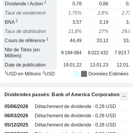
2
Dividende / Action
0,78
0,86
0,9
Taux de rendement
1,75%
2,6%
2,73
2
BNA
3,57
3,19
3,0
Taux de distribution
21,8%
27%
29,9
2
Cours de référence
44,49
33,12
33,6
Nbr de Titres (en
8 184 084
8 022 432
7 913 73
Milliers)
Date de publication
19.01.22
13.01.23
12.01.2
1
2
USD en Millions
USD
Données Estimées
Dividendes passés: Bank of America Corporation
05/06/2026
Détachement de dividende - 0.28 USD
06/03/2026
Détachement de dividende - 0.28 USD
05/12/2025
Détachement de dividende - 0.28 USD