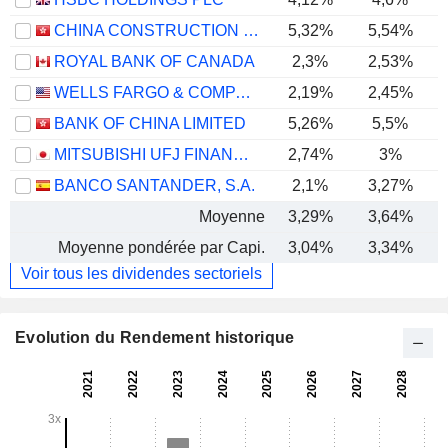
CHINA CONSTRUCTION BANK CORPORATION
5,32%
5,54%
ROYAL BANK OF CANADA
2,3%
2,53%
WELLS FARGO & COMPANY
2,19%
2,45%
BANK OF CHINA LIMITED
5,26%
5,5%
MITSUBISHI UFJ FINANCIAL GROUP, INC.
2,74%
3%
BANCO SANTANDER, S.A.
2,1%
3,27%
Moyenne
3,29%
3,64%
Moyenne pondérée par Capi.
3,04%
3,34%
Voir tous les dividendes sectoriels
Evolution du Rendement historique