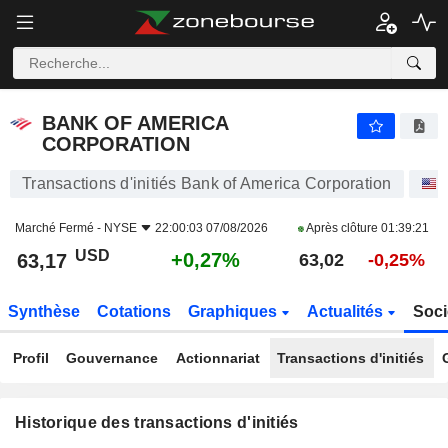
BANK OF AMERICA CORPORATION
63,17
$
+0,27%
BANK OF AMERICA
CORPORATION
Transactions d'initiés Bank of America Corporation
Marché Fermé -
NYSE
22:00:03 07/08/2026
Après clôture
01:39:21
USD
+0,27%
63,17
63,02
-0,25%
Synthèse
Cotations
Graphiques
Actualités
Soci
Profil
Gouvernance
Actionnariat
Transactions d'initiés
Historique des transactions d'initiés