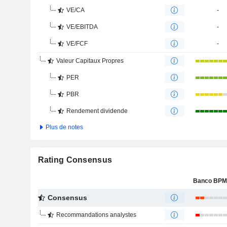
VE/CA
-
VE/EBITDA
-
VE/FCF
-
Valeur Capitaux Propres
PER
PBR
Rendement dividende
Plus de notes
Rating Consensus
Consensus
Recommandations analystes