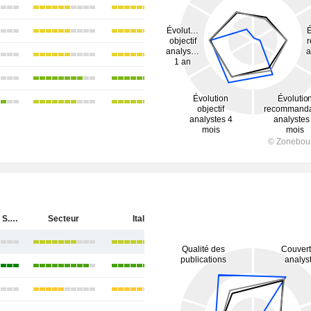
Banco BPM S.p.A.
Secteur
Italie