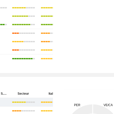
Banco BPM S.p.A.
Secteur
Italie