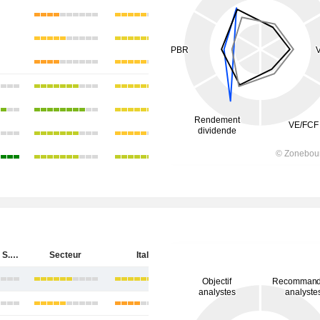
Banco BPM S.p.A.
Secteur
Italie