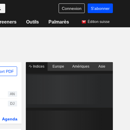
Connexion
S'abonner
reeners
Outils
Palmarès
Édition suisse
Indices
Europe
Amériques
Asie
ort PDF
AN
DJ
Agenda
Secteur
Dérivés
Fonds et ETFs