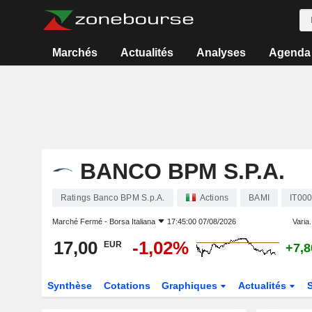
Marchés
Actualités
Analyses
Agenda
BANCO BPM S.P.A.
Ratings Banco BPM S.p.A.
Actions
BAMI
IT00
Marché Fermé -
Borsa Italiana
17:45:00 07/08/2026
Varia.
17,00
-1,02%
EUR
+7,
Synthèse
Cotations
Graphiques
Actualités