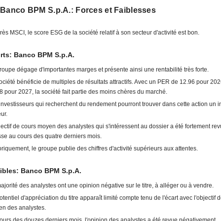
 Banco BPM S.p.A.: Forces et Faiblesses
rès MSCI, le score ESG de la société relatif à son secteur d'activité est bon.
rts: Banco BPM S.p.A.
roupe dégage d'importantes marges et présente ainsi une rentabilité très forte.
ociété bénéficie de multiples de résultats attractifs. Avec un PER de 12.96 pour 202
8 pour 2027, la société fait partie des moins chères du marché.
investisseurs qui recherchent du rendement pourront trouver dans cette action un in
ur.
jectif de cours moyen des analystes qui s'intéressent au dossier a été fortement rev
se au cours des quatre derniers mois.
oriquement, le groupe publie des chiffres d'activité supérieurs aux attentes.
ibles: Banco BPM S.p.A.
ajorité des analystes ont une opinion négative sur le titre, à alléger ou à vendre.
otentiel d'appréciation du titre apparaît limité compte tenu de l'écart avec l'objectif 
n des analystes.
ours des douzes derniers mois, l'opinion des analystes a été revue négativement.