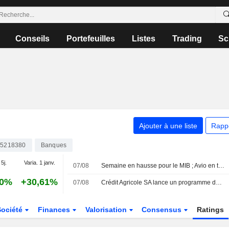
Conseils
Portefeuilles
Listes
Trading
Sc
Ajouter à une liste
Rapp
05218380
Banques
 5j.
Varia. 1 janv.
07/08
Semaine en hausse pour le MIB ; Avio en tête, Stellantis à la traîne
80%
+30,61%
07/08
Crédit Agricole SA lance un programme de rachat d'actions d'un maximum de 32 millions de titres
Société
Finances
Valorisation
Consensus
Ratings