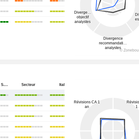
Banco BPM S.p.A.
Secteur
Italie