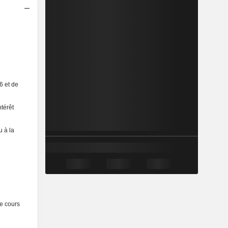
6 et de
térêt
u à la
de cours