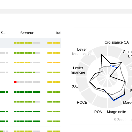
Banco BPM S.p.A.
Secteur
Italie