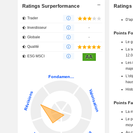
Ratings Surperformance
Ratings
Trader
D'ap
Investisseur
-
Points Fo
Globale
-
Le g
Qualité
La s
12.0
ESG MSCI
AA
Les 
maje
L'ob
haus
Hist
Points Fa
La m
Le p
moye
Au c