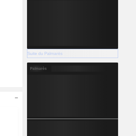
Suite du Palmarès
Palmarès