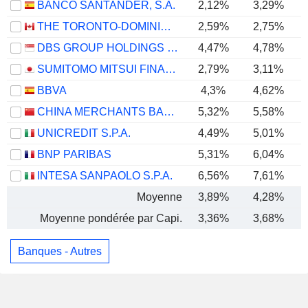
BANCO SANTANDER, S.A.
2,12%
3,29%
THE TORONTO-DOMINION BANK
2,59%
2,75%
DBS GROUP HOLDINGS LTD
4,47%
4,78%
SUMITOMO MITSUI FINANCIAL GROUP, INC.
2,79%
3,11%
BBVA
4,3%
4,62%
CHINA MERCHANTS BANK CO., LTD.
5,32%
5,58%
UNICREDIT S.P.A.
4,49%
5,01%
BNP PARIBAS
5,31%
6,04%
INTESA SANPAOLO S.P.A.
6,56%
7,61%
Moyenne
3,89%
4,28%
Moyenne pondérée par Capi.
3,36%
3,68%
Banques - Autres