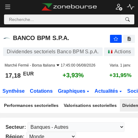
BANCO BPM S.P.A.
17,18
€
+3,93%
BANCO BPM S.P.A.
Dividendes sectoriels Banco BPM S.p.A.
Actions
Marché Fermé -
Borsa Italiana
17:45:00 06/08/2026
Varia. 1 janv.
EUR
+3,93%
17,18
+31,95%
Synthèse
Cotations
Graphiques
Actualités
Soci
Performances sectorielles
Valorisations sectorielles
Dividen
Secteur:
Région: