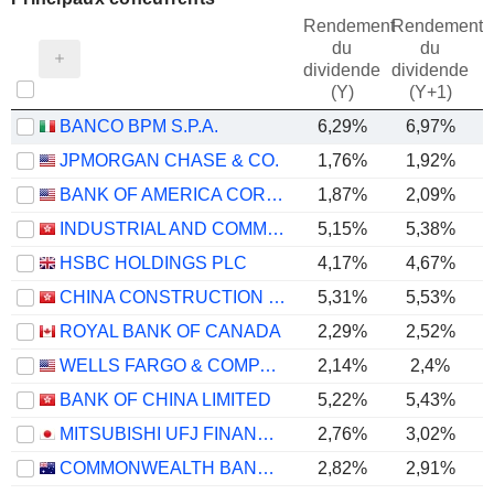
Rendement
Rendement
du
du
dividende
dividende
(Y)
(Y+1)
BANCO BPM S.P.A.
6,29%
6,97%
JPMORGAN CHASE & CO.
1,76%
1,92%
BANK OF AMERICA CORPORATION
1,87%
2,09%
INDUSTRIAL AND COMMERCIAL BANK OF CHINA LIMITED
5,15%
5,38%
HSBC HOLDINGS PLC
4,17%
4,67%
CHINA CONSTRUCTION BANK CORPORATION
5,31%
5,53%
ROYAL BANK OF CANADA
2,29%
2,52%
WELLS FARGO & COMPANY
2,14%
2,4%
BANK OF CHINA LIMITED
5,22%
5,43%
MITSUBISHI UFJ FINANCIAL GROUP, INC.
2,76%
3,02%
COMMONWEALTH BANK OF AUSTRALIA
2,82%
2,91%