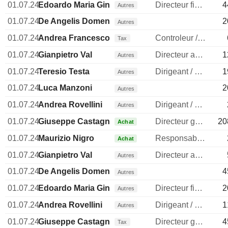
01.07.24
Edoardo Maria Ginevra
Directeur financier
4
Autres
01.07.24
De Angelis Domenico
2
Autres
01.07.24
Andrea Francesco Alessandri
Controleur / auditeur
Tax
01.07.24
Gianpietro Val
Directeur administratif
1
Autres
01.07.24
Teresio Testa
Dirigeant / cadre principal
1
Autres
01.07.24
Luca Manzoni
2
Autres
01.07.24
Andrea Rovellini
Dirigeant / cadre principal
Autres
01.07.24
Giuseppe Castagna
Directeur general
20
Achat
01.07.24
Maurizio Nigro
Responsable conformite
Achat
01.07.24
Gianpietro Val
Directeur administratif
Autres
01.07.24
De Angelis Domenico
4
Autres
01.07.24
Edoardo Maria Ginevra
Directeur financier
2
Autres
01.07.24
Andrea Rovellini
Dirigeant / cadre principal
1
Autres
01.07.24
Giuseppe Castagna
Directeur general
4
Tax