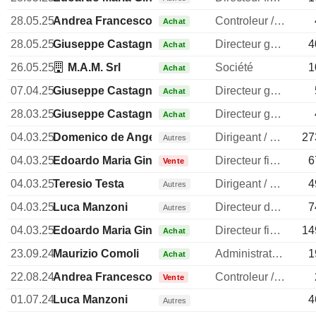
28.05.25
Andrea Francesco Alessandri
Controleur / auditeur
Achat
28.05.25
Giuseppe Castagna
Directeur general
4
Achat
26.05.25
M.A.M. Srl
Société
1
Achat
07.04.25
Giuseppe Castagna
Directeur general
Achat
28.03.25
Giuseppe Castagna
Directeur general
Achat
04.03.25
Domenico de Angelis
Dirigeant / cadre principal
27
Autres
04.03.25
Edoardo Maria Ginevra
Directeur financier
6
Vente
04.03.25
Teresio Testa
Dirigeant / cadre principal
4
Autres
04.03.25
Luca Manzoni
Directeur des investissements
7
Autres
04.03.25
Edoardo Maria Ginevra
Directeur financier
14
Achat
23.09.24
Maurizio Comoli
Administrateur
1
Achat
22.08.24
Andrea Francesco Alessandri
Controleur / auditeur
Vente
01.07.24
Luca Manzoni
4
Autres