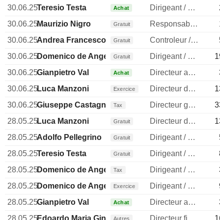
30.06.25
Teresio Testa
Dirigeant / cadre principal
Achat
30.06.25
Maurizio Nigro
Responsable conformite
Gratuit
30.06.25
Andrea Francesco Alessandri
Controleur / auditeur
Gratuit
30.06.25
Domenico de Angelis
Dirigeant / cadre principal
1
Gratuit
30.06.25
Gianpietro Val
Directeur administratif
Achat
30.06.25
Luca Manzoni
Directeur des investissements
1
Exercice
30.06.25
Giuseppe Castagna
Directeur general
3
Tax
28.05.25
Luca Manzoni
Directeur des investissements
1
Gratuit
28.05.25
Adolfo Pellegrino
Dirigeant / cadre principal
Gratuit
28.05.25
Teresio Testa
Dirigeant / cadre principal
Gratuit
28.05.25
Domenico de Angelis
Dirigeant / cadre principal
Tax
28.05.25
Domenico de Angelis
Dirigeant / cadre principal
Exercice
28.05.25
Gianpietro Val
Directeur administratif
Achat
28.05.25
Edoardo Maria Ginevra
Directeur financier
1
Autres