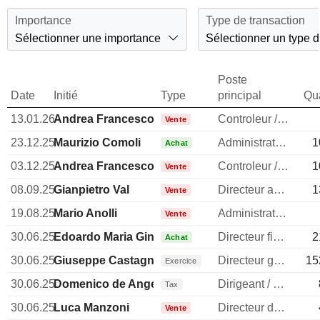
Importance
Type de transaction
Sélectionner une importance
Sélectionner un type d
Poste
Date
Initié
Type
principal
Qua
13.01.26
Andrea Francesco Alessandri
Controleur / auditeur
Vente
23.12.25
Maurizio Comoli
Administrateur
1
Achat
03.12.25
Andrea Francesco Alessandri
Controleur / auditeur
1
Vente
08.09.25
Gianpietro Val
Directeur administratif
1
Vente
19.08.25
Mario Anolli
Administrateur
Vente
30.06.25
Edoardo Maria Ginevra
Directeur financier
2
Achat
30.06.25
Giuseppe Castagna
Directeur general
15
Exercice
30.06.25
Domenico de Angelis
Dirigeant / cadre principal
Tax
30.06.25
Luca Manzoni
Directeur des investissements
Vente