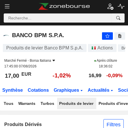
BANCO BPM S.P.A.
17,00
€
-1,02%
BANCO BPM S.P.A.
Produits de levier Banco BPM S.p.A.
Actions
BA
Marché Fermé -
Borsa Italiana
Après clôture
17:45:00 07/08/2026
18:36:02
EUR
-1,02%
17,00
16,99
-0,09%
Synthèse
Cotations
Graphiques
Actualités
Soci
Tous
Warrants
Turbos
Produits de levier
Produits d'inv
Filtres
Produits Dérivés