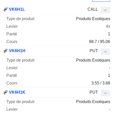
Type
VK6H1L
CALL
de
Produits Exotiques
Mnemo
Type
produit
Levier
Parité
Cours
4x
1
88.7 / 95.06
VK6H1H
PUT
Produits Exotiques
-
1
3.55 / 3.68
VK6H1K
PUT
Produits Exotiques
-