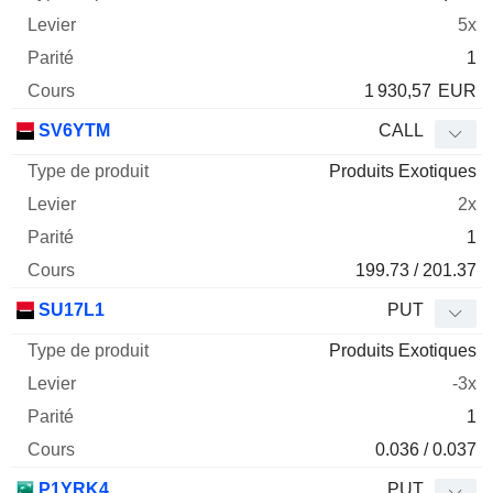
5x
1
1 930,57
EUR
SV6YTM
CALL
Produits Exotiques
2x
1
199.73 / 201.37
SU17L1
PUT
Produits Exotiques
-3x
1
0.036 / 0.037
P1YRK4
PUT