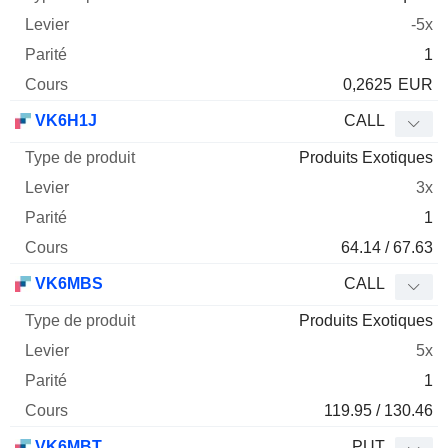
-5x
1
0,2625
EUR
VK6H1J
CALL
Produits Exotiques
3x
1
64.14 / 67.63
VK6MBS
CALL
Produits Exotiques
5x
1
119.95 / 130.46
VK6MBT
PUT