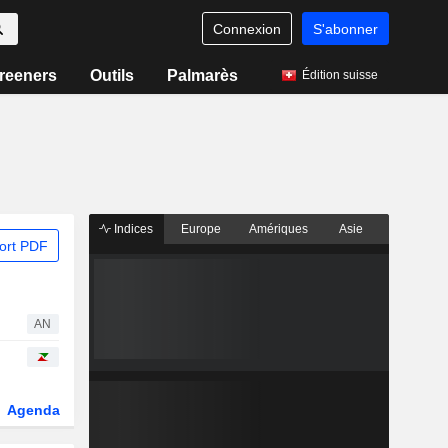
Connexion
S'abonner
reeners
Outils
Palmarès
Édition suisse
Indices
Europe
Amériques
Asie
ort PDF
AN
Agenda
Secteur
Dérivés
Fonds et ETFs