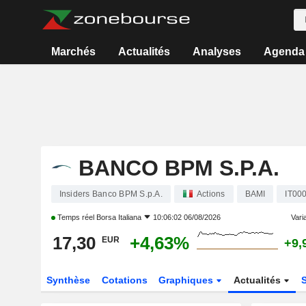
Marchés
Actualités
Analyses
Agenda
BANCO BPM S.P.A.
Insiders Banco BPM S.p.A.
Actions
BAMI
IT00
Temps réel
Borsa Italiana
10:06:02 06/08/2026
Varia
17,30
+4,63%
EUR
+9,
Synthèse
Cotations
Graphiques
Actualités