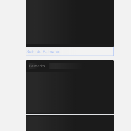
Suite du Palmarès
Palmarès