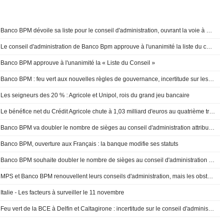
Banco BPM dévoile sa liste pour le conseil d'administration, ouvrant la voie à une liste distincte de Crédit Agricole
Le conseil d'administration de Banco Bpm approuve à l'unanimité la liste du conseil
Banco BPM approuve à l'unanimité la « Liste du Conseil »
Banco BPM : feu vert aux nouvelles règles de gouvernance, incertitude sur les listes
Les seigneurs des 20 % : Agricole et Unipol, rois du grand jeu bancaire
Le bénéfice net du Crédit Agricole chute à 1,03 milliard d'euros au quatrième trimestre
Banco BPM va doubler le nombre de sièges au conseil d'administration attribués aux actionnaires minoritaires, selon des documents
Banco BPM, ouverture aux Français : la banque modifie ses statuts
Banco BPM souhaite doubler le nombre de sièges au conseil d'administration pour les investisseurs minoritaires, selon des sources
MPS et Banco BPM renouvellent leurs conseils d'administration, mais les obstacles persistent
Italie - Les facteurs à surveiller le 11 novembre
Feu vert de la BCE à Delfin et Caltagirone : incertitude sur le conseil d'administration de MPS