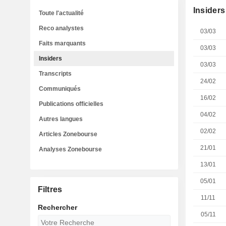
Insiders
Toute l'actualité
Reco analystes
03/03
Faits marquants
03/03
Insiders
03/03
Transcripts
24/02
Communiqués
16/02
Publications officielles
04/02
Autres langues
02/02
Articles Zonebourse
21/01
Analyses Zonebourse
13/01
05/01
Filtres
11/11
Rechercher
05/11