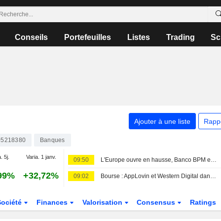
Conseils
Portefeuilles
Listes
Trading
Sc
Ajouter à une liste
Rapp
05218380
Banques
. 5j.
Varia. 1 janv.
09:50
L'Europe ouvre en hausse, Banco BPM en tête à Milan
99%
+32,72%
09:02
Bourse : AppLovin et Western Digital dans le dur, rumeurs sur Vusion
Société
Finances
Valorisation
Consensus
Ratings