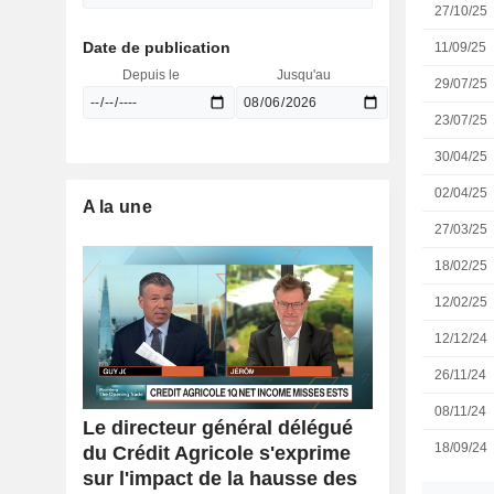
27/10/25
Date de publication
11/09/25
Depuis le
Jusqu'au
29/07/25
23/07/25
30/04/25
02/04/25
A la une
27/03/25
18/02/25
12/02/25
12/12/24
26/11/24
08/11/24
Le directeur général délégué
18/09/24
du Crédit Agricole s'exprime
sur l'impact de la hausse des