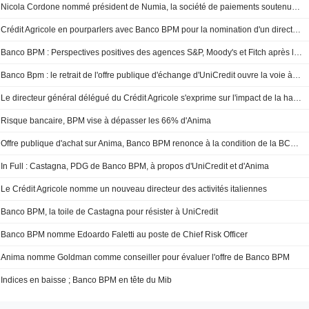
Nicola Cordone nommé président de Numia, la société de paiements soutenue par Banco BPM
Crédit Agricole en pourparlers avec Banco BPM pour la nomination d'un directeur général
Banco BPM : Perspectives positives des agences S&P, Moody's et Fitch après le retrait de l'OPS d'UniCredit
Banco Bpm : le retrait de l'offre publique d'échange d'UniCredit ouvre la voie à de nouvelles opportunités
Le directeur général délégué du Crédit Agricole s'exprime sur l'impact de la hausse des impôts et l'offre de Banco BPM
Risque bancaire, BPM vise à dépasser les 66% d'Anima
Offre publique d'achat sur Anima, Banco BPM renonce à la condition de la BCE et confirme la cible
In Full : Castagna, PDG de Banco BPM, à propos d'UniCredit et d'Anima
Le Crédit Agricole nomme un nouveau directeur des activités italiennes
Banco BPM, la toile de Castagna pour résister à UniCredit
Banco BPM nomme Edoardo Faletti au poste de Chief Risk Officer
Anima nomme Goldman comme conseiller pour évaluer l'offre de Banco BPM
Indices en baisse ; Banco BPM en tête du Mib