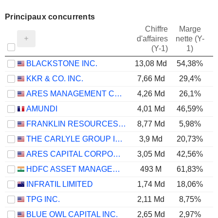
Principaux concurrents
Chiffre
Marge
d'affaires
nette (Y-
E
(Y-1)
1)
BLACKSTONE INC.
13,08 Md
54,38%
KKR & CO. INC.
7,66 Md
29,4%
ARES MANAGEMENT CORPORATION
4,26 Md
26,1%
AMUNDI
4,01 Md
46,59%
FRANKLIN RESOURCES, INC.
8,77 Md
5,98%
THE CARLYLE GROUP INC.
3,9 Md
20,73%
ARES CAPITAL CORPORATION
3,05 Md
42,56%
HDFC ASSET MANAGEMENT COMPANY LIMITED
493 M
61,83%
INFRATIL LIMITED
1,74 Md
18,06%
TPG INC.
2,11 Md
8,75%
BLUE OWL CAPITAL INC.
2,65 Md
2,97%