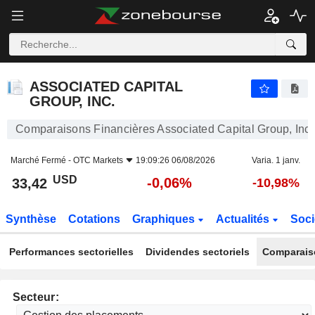
ASSOCIATED CAPITAL GROUP, INC.
33,42
$
-0,06%
ASSOCIATED CAPITAL
GROUP, INC.
Comparaisons Financières Associated Capital Group, Inc.
Marché Fermé -
OTC Markets
19:09:26 06/08/2026
Varia. 1 janv.
USD
-0,06%
33,42
-10,98%
Synthèse
Cotations
Graphiques
Actualités
Soci
Performances sectorielles
Dividendes sectoriels
Comparais
Secteur: