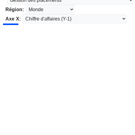
Région:
Axe X: