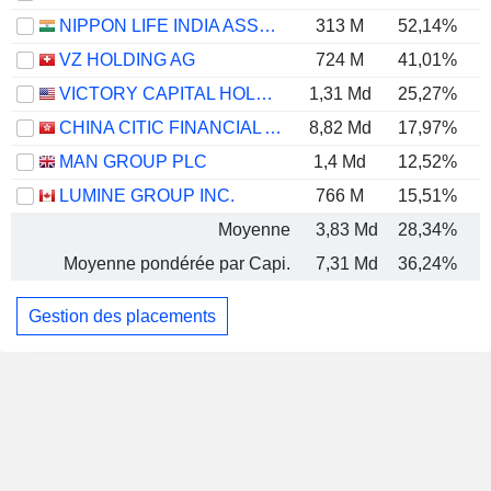
NIPPON LIFE INDIA ASSET MANAGEMENT LIMITED
313 M
52,14%
VZ HOLDING AG
724 M
41,01%
VICTORY CAPITAL HOLDINGS, INC.
1,31 Md
25,27%
CHINA CITIC FINANCIAL ASSET MANAGEMENT CO., LTD.
8,82 Md
17,97%
MAN GROUP PLC
1,4 Md
12,52%
LUMINE GROUP INC.
766 M
15,51%
Moyenne
3,83 Md
28,34%
Moyenne pondérée par Capi.
7,31 Md
36,24%
Gestion des placements