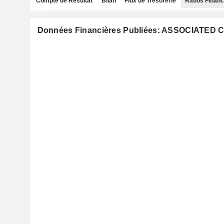
Compte de Résultat
Bilan
Flux de Trésorerie
Ratios Financ
Données Financières Publiées: ASSOCIATED 