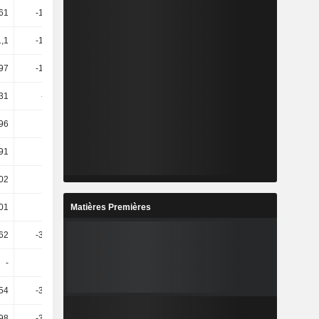
61
-176,58
18,36
17,95
1,1
-136,17
189,42
-86,36
97
-177,46
20,73
19,87
,31
-11,95
51,47
68,57
,96
-2,08
-2,09
44,52
,91
1,74
-0,9
4,7
,02
1,89
-1,58
3,57
Matières Premières
,01
1,88
-1,57
3,55
62
-305,63
-81,48
-125,69
-
-
-
-
54
-363,57
-101,58
-4,75 k
98
-356,68
-102,29
-3,33 k