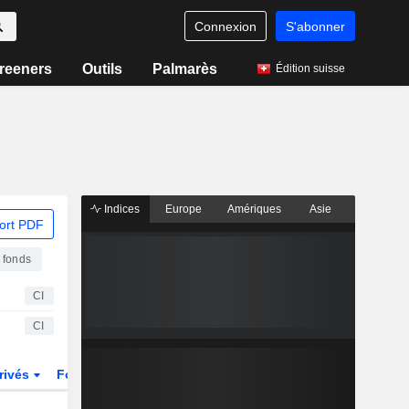
Connexion
S'abonner
reeners
Outils
Palmarès
Édition suisse
Indices
Europe
Amériques
Asie
ort PDF
 fonds
CI
CI
rivés
Fonds et ETFs