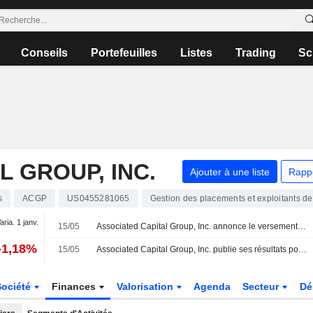
Conseils
Portefeuilles
Listes
Trading
Sc
L GROUP, INC.
Ajouter à une liste
Rapp
s
ACGP
US0455281065
Gestion des placements et exploitants de
aria. 1 janv.
15/05
Associated Capital Group, Inc. annonce le versement d'un dividende trimestriel le 25 juin 2026
-1,18%
15/05
Associated Capital Group, Inc. publie ses résultats pour le premier trimestre clos le 31 mars 2026
Société
Finances
Valorisation
Agenda
Secteur
Dé