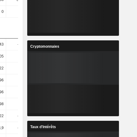
0
0
0
0
,43
-22,14
-6,98
45,6
Cryptomonnaies
05
13,65
18,33
-25,05
,22
-5,81
29,77
3,16
,96
-5,75
29,04
3,19
,96
-5,75
29,04
3,19
98
-23
-1,21
18,14
22
-20,46
-4,8
18,15
Taux d'Intérêts
3,9
-57,94
2,32
-37,18