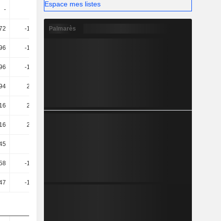
Espace mes listes
-
42,94
45,12
27,66
Palmarès
,72
-130,78
-139,6
-65,65
,96
-133,62
-142,34
-67,11
,96
-133,62
-142,34
-67,11
94
297,47
337,21
195,85
16
295,28
336,46
194,45
16
295,28
336,46
194,45
,45
16,7
46,53
3,11
58
-191,71
2,92
-66,54
47
-189,43
4,18
-66,15