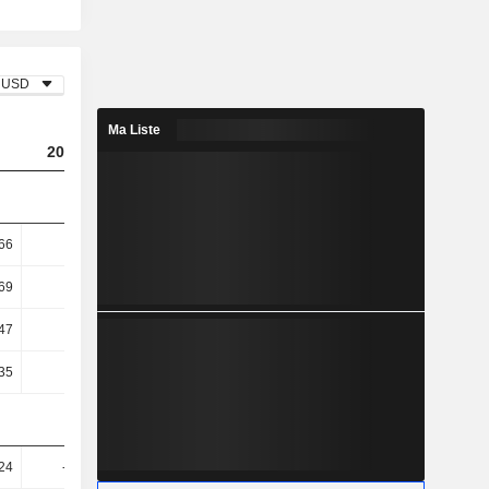
USD
Ma Liste
2023
2024
2025
,66
-1,13
-1,25
-1,18
,69
-1,17
-1,29
-1,23
,47
4,16
4,91
5,76
,35
4,17
4,93
5,75
24
-35,98
-38,85
-9,53