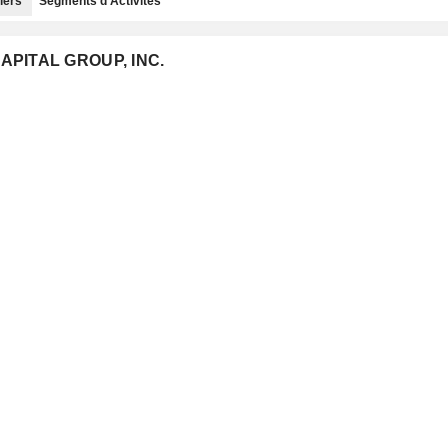
iers
Segments d'Activités
CAPITAL GROUP, INC.