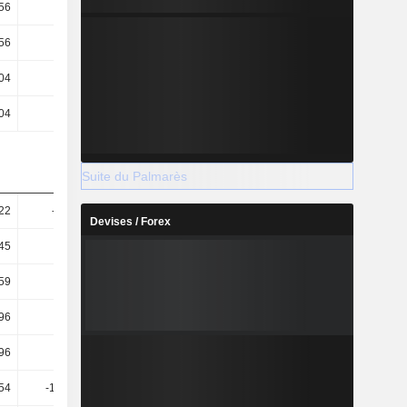
,56
-35,9
-68,88
-103,23
,56
-35,9
-68,88
-147,57
04
24,52
20
20,7
04
24,52
20
14,48
Suite du Palmarès
,22
-16,71
3,88
104,08
Devises / Forex
45
24,84
12,16
-49,92
,59
51,88
10,88
-4,02
,96
50,48
10,66
-3,78
,96
50,48
10,66
-3,78
54
-182,88
17,76
18,53