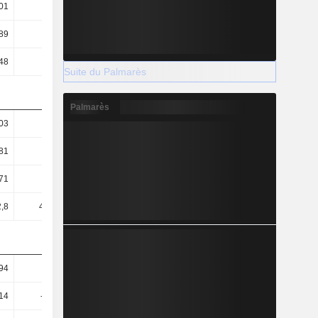
01
0,01
0,01
0,03
89
0,76
0,81
1,36
48
0,84
0,74
0,95
Suite du Palmarès
Palmarès
03
35,37
24,56
17,95
81
34,75
23,86
17,61
,71
11,38
1,62
-0,3
,8
434,11
495,23
385,35
94
3,25
3,96
4,99
,14
-36,68
-70,24
-105,52